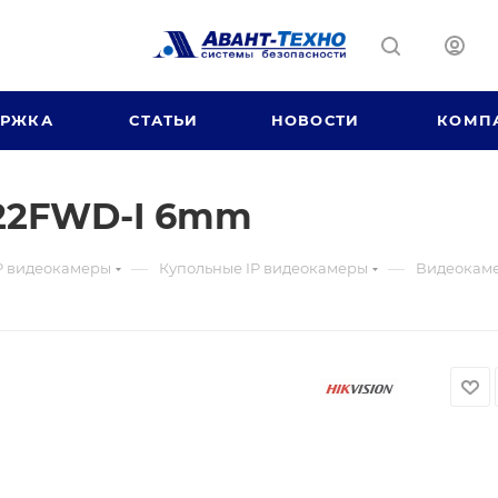
ЕРЖКА
СТАТЬИ
НОВОСТИ
КОМП
22FWD-I 6mm
—
—
P видеокамеры
Купольные IP видеокамеры
Видеокам