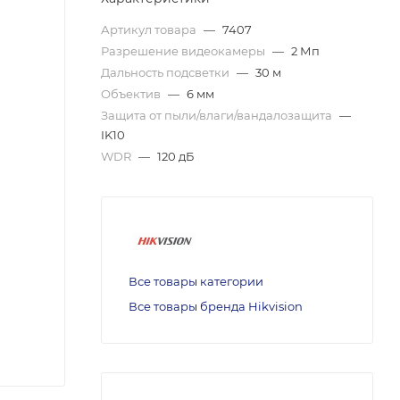
Артикул товара
—
7407
Разрешение видеокамеры
—
2 Мп
Дальность подсветки
—
30 м
Объектив
—
6 мм
Защита от пыли/влаги/вандалозащита
—
IK10
WDR
—
120 дБ
Все товары категории
Все товары бренда Hikvision