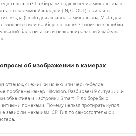
он едва слышен? Разбираем подключение микрофона к
контакты клеммной колодки (IN, G, OUT), припаять
 тип входа (LineIn для активного микрофона, MicIn для
т, заикается или вообще не пишет? Типичные ошибки
ульсный блок питания и неэкранированный кабель.
е.
вопросы об изображении в камерах
ый оттенок, снежинки ночью или черно-белое
е проблемы камер Hikvision. Разбираем 9 ситуаций и
ки объектива и настройки Smart IR до борьбы с
гнитными помехами. Почему нельзя протирать купол
не завис ли механизм ICR. Гид по самостоятельной
астера.