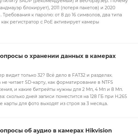
 утилиту SADP (рекомендуемый) и веб-браузер. Почему
андмауэр блокирует), 2011 (потеря пакетов) и 2020
 Требования к паролю: от 8 до 16 символов, два типа
И как регистратор с PoE активирует камеры
вопросы о хранении данных в камерах
ер видит только 32? Всё дело в FAT32 и разделах.
 не читает SD-карту, как форматирование в NTFS
ния, и какие битрейты нужны для 2 Мп, 4 Мп и 8 Мп.
а: сколько дней записи поместится на 128 ГБ при H.265
е карты для фото выходят из строя за 3 месяца.
опросы об аудио в камерах Hikvision