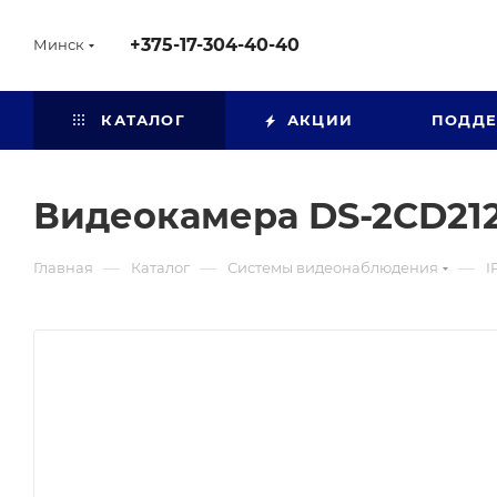
+375-17-304-40-40
Минск
КАТАЛОГ
АКЦИИ
ПОДД
Видеокамера DS-2CD21
—
—
—
Главная
Каталог
Системы видеонаблюдения
I