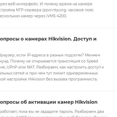
рез веб-интерфейс. И почему время на камере
тройка NTP-сервера (pool.ntp.org, часовой пояс
ескольких камер через iVMS-4200.
опросы о камерах Hikvision. Доступ и
браузер, если IP-адреса в разных подсетях? Меняем
екунд. Почему не открывается трансляция со Speed
е, UPnP или NAT. Разбираем, как настроить доступ к
альных сетей и при чем тут лимит одновременных
ой настройке Hikvision без вызова программиста.
опросы об активации камер Hikvision
 работает, пока вы не зададите пароль. Разбираем два