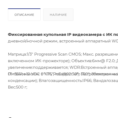
ОПИСАНИЕ
НАЛИЧИЕ
Фиксированная купольная IP видеокамера с ИК п
дневной/ночной режим, встроенный аппаратный WDR -
Матрица:1/3" Progressive Scan CMOS; Макс. разрешение:
включенном ИК-прожекторе); Объектив:6мм@ F2.0; Д
увеличение:поддерживается; WDR:Встроенный аппар
0°~355°, наклон: 0°~75°, поворот: 0°~360°; Электронный 
Питание:12 VDC ± 10%, PoE (802.3af); Потребляемая м
конденсации); Влагозащищенность:IP66; Вандалозащита
Вес:500 г;