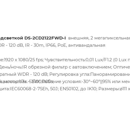
одсветкой DS-2CD2122FWD-I
внешняя, 2 мегапиксельная
 120 dB, IR - 30m, IP66, PoE, антивандальная
1920 x 1080/25 fps; Чувствительность:0,01 Lux/F1.2 (0 Lux 
ень/ночь:IR обрезной фильтр с автовключением; Оптич
атный WDR - 120 dB; Регулировка угла:Панорамировани
затвор:1/3s ~ 1/100,000s;
ощность:max. 5.5W; Рабочие условия:-30°~60°||95% или мен
:IEC60068-2-75Eh, 50J; EN50102, до IK10; Размеры:ø111 x