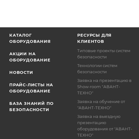
КАТАЛОГ
РЕСУРСЫ ДЛЯ
ОБОРУДОВАНИЯ
КЛИЕНТОВ
Типовые проекты систем
АКЦИИ НА
безопасности
ОБОРУДОВАНИЕ
Технологии систем
безопасности
НОВОСТИ
Заявка на презентацию в
ПРАЙС-ЛИСТЫ НА
Show-room "АВАНТ-
ОБОРУДОВАНИЕ
ТЕХНО"
Заявка на обучение от
БАЗА ЗНАНИЙ ПО
"АВАНТ-ТЕХНО"
БЕЗОПАСНОСТИ
Заявка на выездную
презентацию
оборудования от "АВАНТ-
ТЕХНО"