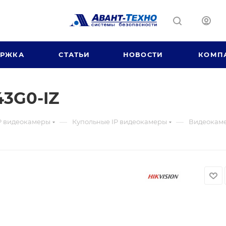
ЕРЖКА
СТАТЬИ
НОВОСТИ
КОМП
3G0-IZ
—
—
P видеокамеры
Купольные IP видеокамеры
Видеокаме