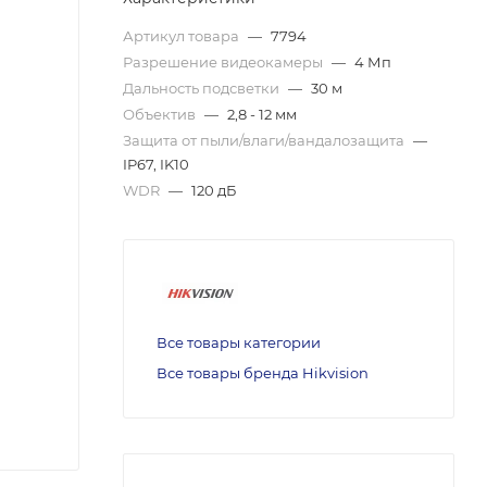
Артикул товара
—
7794
Разрешение видеокамеры
—
4 Мп
Дальность подсветки
—
30 м
Объектив
—
2,8 - 12 мм
Защита от пыли/влаги/вандалозащита
—
IP67, IK10
WDR
—
120 дБ
Все товары категории
Все товары бренда Hikvision