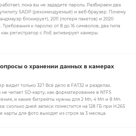
 работает, пока вы не зададите пароль. Разбираем два
 утилиту SADP (рекомендуемый) и веб-браузер. Почему
андмауэр блокирует), 2011 (потеря пакетов) и 2020
 Требования к паролю: от 8 до 16 символов, два типа
И как регистратор с PoE активирует камеры
вопросы о хранении данных в камерах
ер видит только 32? Всё дело в FAT32 и разделах.
 не читает SD-карту, как форматирование в NTFS
ния, и какие битрейты нужны для 2 Мп, 4 Мп и 8 Мп.
а: сколько дней записи поместится на 128 ГБ при H.265
е карты для фото выходят из строя за 3 месяца.