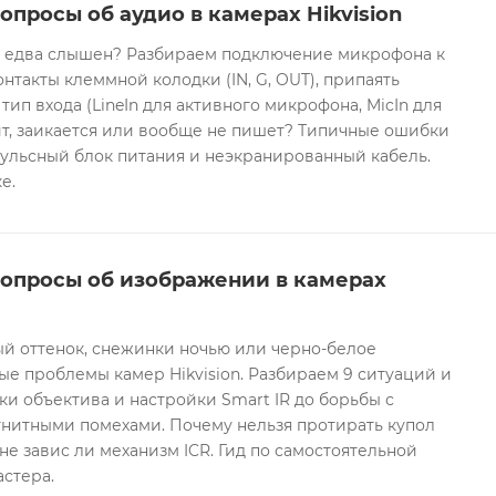
опросы об аудио в камерах Hikvision
он едва слышен? Разбираем подключение микрофона к
контакты клеммной колодки (IN, G, OUT), припаять
 тип входа (LineIn для активного микрофона, MicIn для
т, заикается или вообще не пишет? Типичные ошибки
ульсный блок питания и неэкранированный кабель.
е.
вопросы об изображении в камерах
ый оттенок, снежинки ночью или черно-белое
е проблемы камер Hikvision. Разбираем 9 ситуаций и
ки объектива и настройки Smart IR до борьбы с
гнитными помехами. Почему нельзя протирать купол
не завис ли механизм ICR. Гид по самостоятельной
астера.