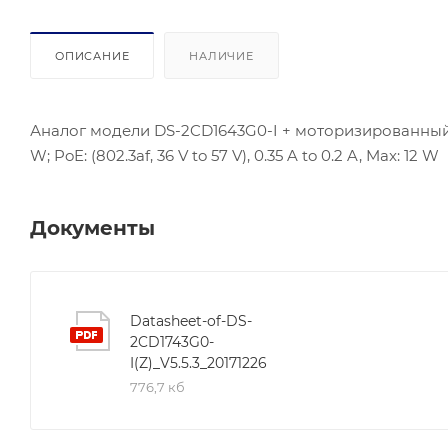
ОПИСАНИЕ
НАЛИЧИЕ
Аналог модели DS-2CD1643G0-I + моторизированный в
W; PoE: (802.3af, 36 V to 57 V), 0.35 A to 0.2 A, Max: 12 W
Документы
Datasheet-of-DS-
2CD1743G0-
I(Z)_V5.5.3_20171226
776,7 кб