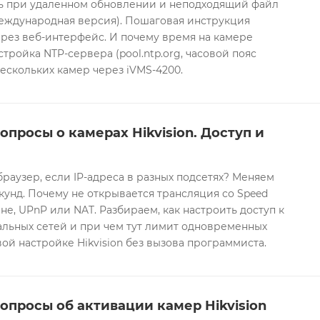
ть при удаленном обновлении и неподходящий файл
международная версия). Пошаговая инструкция
рез веб-интерфейс. И почему время на камере
тройка NTP-сервера (pool.ntp.org, часовой пояс
ескольких камер через iVMS-4200.
опросы о камерах Hikvision. Доступ и
браузер, если IP-адреса в разных подсетях? Меняем
екунд. Почему не открывается трансляция со Speed
е, UPnP или NAT. Разбираем, как настроить доступ к
альных сетей и при чем тут лимит одновременных
ой настройке Hikvision без вызова программиста.
опросы об активации камер Hikvision