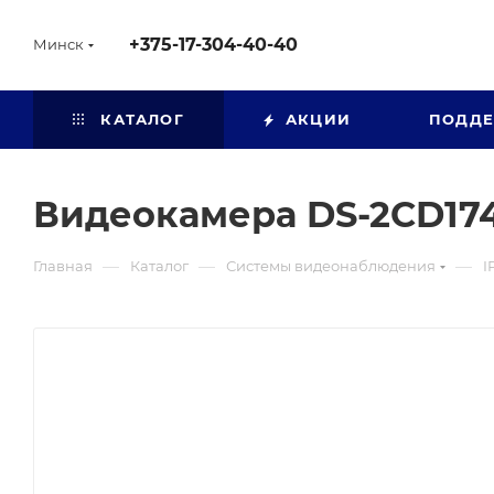
+375-17-304-40-40
Минск
КАТАЛОГ
АКЦИИ
ПОДД
Видеокамера DS-2CD174
—
—
—
Главная
Каталог
Системы видеонаблюдения
I