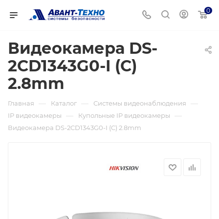
0
Видеокамера DS-
2CD1343G0-I (C)
2.8mm
—
—
—
Главная
Каталог
Системы видеонаблюдения
—
—
IP видеокамеры
Купольные IP видеокамеры
Видеокамера DS-2CD1343G0-I (C) 2.8mm