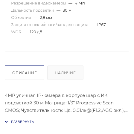
Разрешение видеокамеры
—
4 Мп
Дальность подсветки
—
30 м
Объектив
—
2,8 мм
Защита от пыли/влаги/вандалозащита
—
IP67
WDR
—
120 дБ
ОПИСАНИЕ
НАЛИЧИЕ
4MP уличная IP-камера в корпусе шар с ИК
подсветкой 30 м Матрица: 1/3’’ Progressive Scan
CMOS; Чувствительность: Цв. 0.01лк@(F1.2,AGC вкл.),
0лк с ИК; @F2.0;Угол обзора объектива: по
горизонтали:78.7°, по вертикали: 43.1°, по
диагонали:92.3°;Видеосжатие: H.265/H.264;