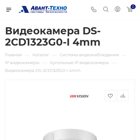
0
Видеокамера DS-
2CD1323G0-I 4mm
—
—
—
Главная
Каталог
Системы видеонаблюдения
—
—
IP видеокамеры
Купольные IP видеокамеры
Видеокамера DS-2CD1323G0-I 4mm