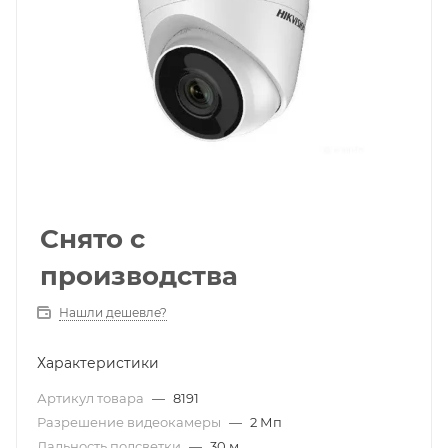
Снято с
производства
Нашли дешевле?
Характеристики
Артикул товара
—
8191
Разрешение видеокамеры
—
2 Мп
Дальность подсветки
—
30 м