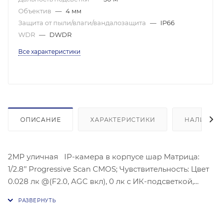
Объектив
—
4 мм
Защита от пыли/влаги/вандалозащита
—
IP66
WDR
—
DWDR
Все характеристики
ОПИСАНИЕ
ХАРАКТЕРИСТИКИ
НАЛИЧИЕ
2МР уличная IP-камера в корпусе шар Матрица:
1/2.8’’ Progressive Scan CMOS; Чувствительность: Цвет
0.028 лк @(F2.0, AGC вкл), 0 лк с ИК-подсветкой,
Дальность ИК-подсветки: До 30 м; Угол обзора
объектива: по горизонтали:86°, по вертикали:46°, по
диагонали:102°,Видеосжатие: H.265/H.264;