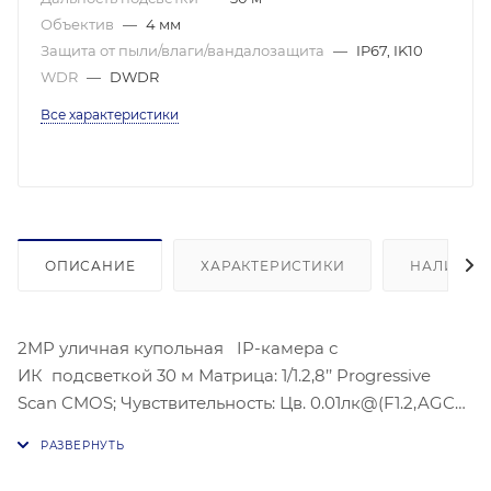
Объектив
—
4 мм
Защита от пыли/влаги/вандалозащита
—
IP67, IK10
WDR
—
DWDR
Все характеристики
ОПИСАНИЕ
ХАРАКТЕРИСТИКИ
НАЛИЧИЕ
2MP уличная купольная IP-камера с
ИК подсветкой 30 м Матрица: 1/1.2,8’’ Progressive
Scan CMOS; Чувствительность: Цв. 0.01лк@(F1.2,AGC
вкл.), 0лк с ИК; @F2.0; Угол обзора объектива: по
горизонтали: 114.8°, по вертикали: 62°, по диагонали:
135.5°;Видеосжатие: H.265+/H.265/H.264+/H.264;