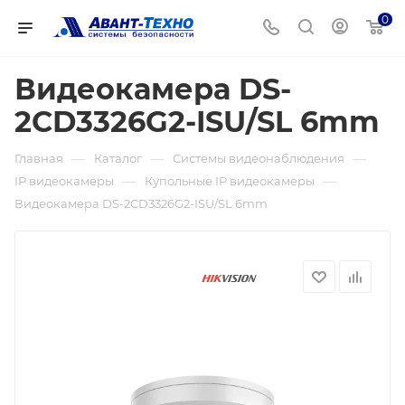
0
Видеокамера DS-
2CD3326G2-ISU/SL 6mm
—
—
—
Главная
Каталог
Системы видеонаблюдения
—
—
IP видеокамеры
Купольные IP видеокамеры
Видеокамера DS-2CD3326G2-ISU/SL 6mm