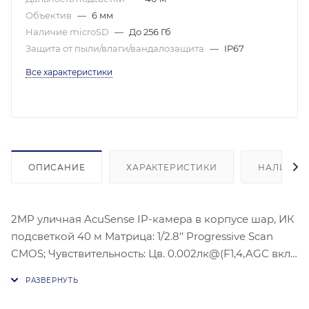
Объектив
—
6 мм
Наличие microSD
—
До 256 Гб
Защита от пыли/влаги/вандалозащита
—
IP67
Все характеристики
ОПИСАНИЕ
ХАРАКТЕРИСТИКИ
НАЛИЧИЕ
2MP уличная AcuSense IP-камера в корпусе шар, ИК
подсветкой 40 м Матрица: 1/2.8’’ Progressive Scan
CMOS; Чувствительность: Цв. 0.002лк@(F1,4,AGC вкл.),
0лк с ИК; Угол обзора объектива: по горизонтали:55°,
по вертикали:29°, по диагонали:65°, Видеосжатие:
H.265/H.264/H.264+/H.265+; Максимальное