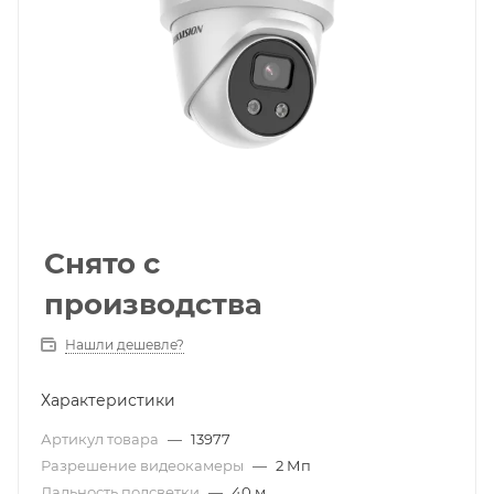
Снято с
производства
Нашли дешевле?
Характеристики
Артикул товара
—
13977
Разрешение видеокамеры
—
2 Мп
Дальность подсветки
—
40 м