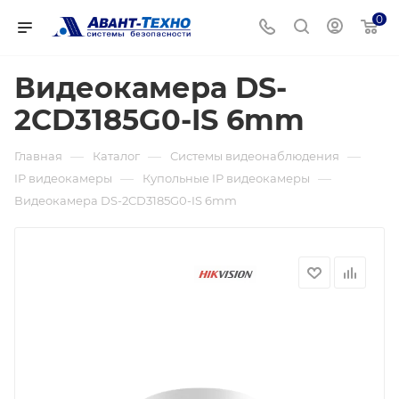
0
Видеокамера DS-
2CD3185G0-IS 6mm
—
—
—
Главная
Каталог
Системы видеонаблюдения
—
—
IP видеокамеры
Купольные IP видеокамеры
Видеокамера DS-2CD3185G0-IS 6mm