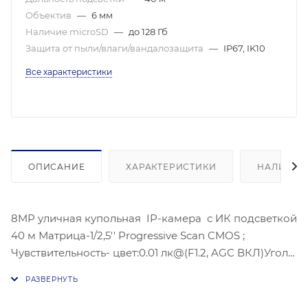
Объектив
—
6 мм
Наличие microSD
—
до 128 Гб
Защита от пыли/влаги/вандалозащита
—
IP67, IK10
Все характеристики
ОПИСАНИЕ
ХАРАКТЕРИСТИКИ
НАЛИЧИЕ
8MP уличная купольная IP-камера с ИК подсветкой
40 м Матрица-1/2,5'' Progressive Scan CMOS ;
Чувствительность- цвет:0.01 лк@(F1.2, AGC ВКЛ)Угол
обзора объектива: по горизонтали:50°, по вертикали:
28°, по диагонали: 59°,
Видеосжатие: H.265/H.264/H.264+/H.265+;