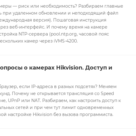
еры — риск или необходимость? Разбираем главные
ть при удаленном обновлении и неподходящий файл
международная версия). Пошаговая инструкция
рез веб-интерфейс. И почему время на камере
тройка NTP-сервера (pool.ntp.org, часовой пояс
ескольких камер через iVMS-4200.
опросы о камерах Hikvision. Доступ и
браузер, если IP-адреса в разных подсетях? Меняем
екунд. Почему не открывается трансляция со Speed
е, UPnP или NAT. Разбираем, как настроить доступ к
альных сетей и при чем тут лимит одновременных
ой настройке Hikvision без вызова программиста.