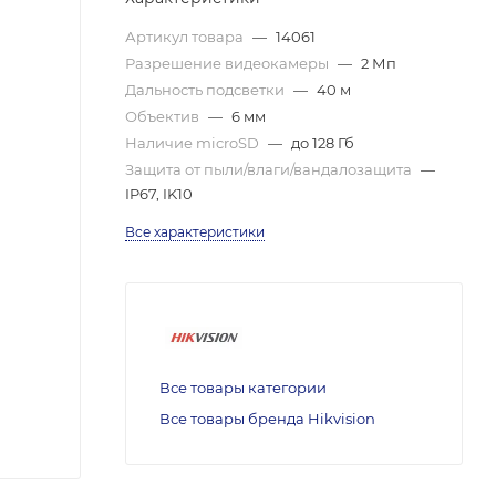
Артикул товара
—
14061
Разрешение видеокамеры
—
2 Мп
Дальность подсветки
—
40 м
Объектив
—
6 мм
Наличие microSD
—
до 128 Гб
Защита от пыли/влаги/вандалозащита
—
IP67, IK10
Все характеристики
Все товары категории
Все товары бренда Hikvision