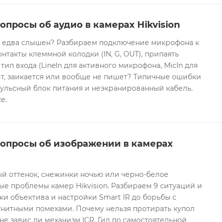
опросы об аудио в камерах Hikvision
он едва слышен? Разбираем подключение микрофона к
контакты клеммной колодки (IN, G, OUT), припаять
 тип входа (LineIn для активного микрофона, MicIn для
т, заикается или вообще не пишет? Типичные ошибки
ульсный блок питания и неэкранированный кабель.
е.
вопросы об изображении в камерах
ый оттенок, снежинки ночью или черно-белое
е проблемы камер Hikvision. Разбираем 9 ситуаций и
ки объектива и настройки Smart IR до борьбы с
гнитными помехами. Почему нельзя протирать купол
не завис ли механизм ICR. Гид по самостоятельной