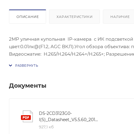
ОПИСАНИЕ
ХАРАКТЕРИСТИКИ
НАЛИЧИЕ
2MP уличная купольная IP-камера с ИК подсветкой 40
цвет:0.01лк@(F1.2, AGC ВКЛ).Угол обзора объектива: по
Видеосжатие: H.265/H.264/H.264+/H.265+; Разрешение
S,PROFILE G), ISAPI; Сетевой интерфейс: 1 RJ45 10M
вход/1 выход;Питание: DC12В ± 25%/PoE(802.3af); Потр
влажность 95% или меньше (без конденсата); Защита: 
Документы
DS-2CD3123G0-
I(S)_Datasheet_V5.5.60_20180820
927,1 кб