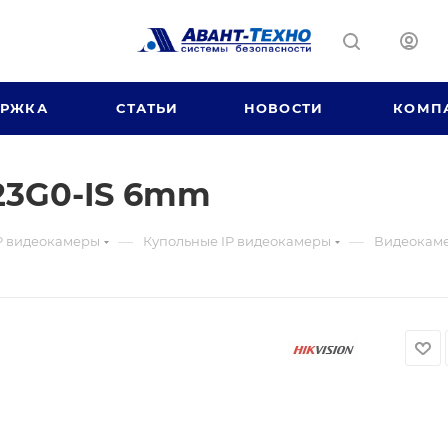
ЕРЖКА
СТАТЬИ
НОВОСТИ
КОМП
23G0-IS 6mm
—
—
P видеокамеры
Купольные IP видеокамеры
Видеокаме