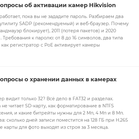
опросы об активации камер Hikvision
 работает, пока вы не зададите пароль. Разбираем два
 утилиту SADP (рекомендуемый) и веб-браузер. Почему
андмауэр блокирует), 2011 (потеря пакетов) и 2020
 Требования к паролю: от 8 до 16 символов, два типа
И как регистратор с PoE активирует камеры
вопросы о хранении данных в камерах
ер видит только 32? Всё дело в FAT32 и разделах.
 не читает SD-карту, как форматирование в NTFS
ния, и какие битрейты нужны для 2 Мп, 4 Мп и 8 Мп.
а: сколько дней записи поместится на 128 ГБ при H.265
е карты для фото выходят из строя за 3 месяца.