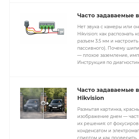
Часто задаваемые в
Нет звука с камеры или 
Hikvision: как распознать 
разъем 3.5 мм и настроить
пассивного). Почему шипи
— плохое заземление, имп
Инструкция по диагностик
Часто задаваемые 
Hikvision
Размытая картинка, красн
изображение днем — часты
их решения: от фокусиров
конденсатом и электрома
спиртом и как проверить, 