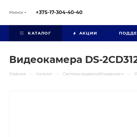
+375-17-304-40-40
Минск
КАТАЛОГ
АКЦИИ
ПОДД
Видеокамера DS-2CD31
—
—
—
Главная
Каталог
Системы видеонаблюдения
I