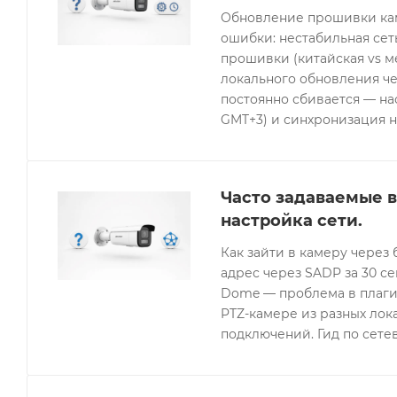
Обновление прошивки кам
ошибки: нестабильная се
прошивки (китайская vs 
локального обновления че
постоянно сбивается — нас
GMT+3) и синхронизация н
Часто задаваемые в
настройка сети.
Как зайти в камеру через 
адрес через SADP за 30 с
Dome — проблема в плагин
PTZ-камере из разных лок
подключений. Гид по сетев