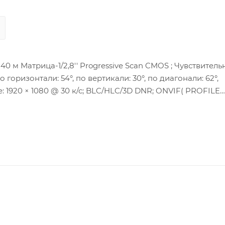
 м Матрица-1/2,8'' Progressive Scan CMOS ; Чувствитель
 горизонтали: 54°, по вертикали: 30°, по диагонали: 62°,
: 1920 × 1080 @ 30 к/с; BLC/HLC/3D DNR; ONVIF( PROFILE
/100M Ethernet; Аудиовход; Аудиовыход; Тревожные интерф
ебляемая мощность: 7,5 Вт макс.; Рабочие условия: -30 °C
IP67,IK10.