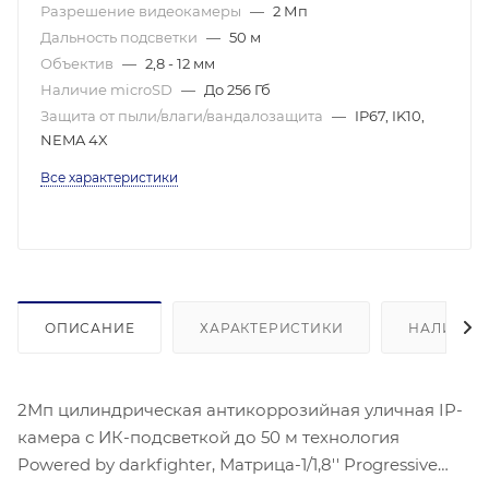
Разрешение видеокамеры
—
2 Мп
Дальность подсветки
—
50 м
Объектив
—
2,8 - 12 мм
Наличие microSD
—
До 256 Гб
Защита от пыли/влаги/вандалозащита
—
IP67, IK10,
NEMA 4X
Все характеристики
ОПИСАНИЕ
ХАРАКТЕРИСТИКИ
НАЛИЧИЕ
2Мп цилиндрическая антикоррозийная уличная IP-
камера с ИК-подсветкой до 50 м технология
Powered by darkfighter, Матрица-1/1,8'' Progressive