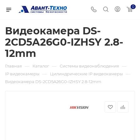
0
Видеокамера DS-
2CD5A26G0-IZHSY 2.8-
12mm
—
—
—
Главная
Каталог
Системы видеонаблюдения
—
—
IP видеокамеры
Цилиндрические IP видеокамеры
Видеокамера DS-2CD5A26G0-IZHSY 2.8-12mm