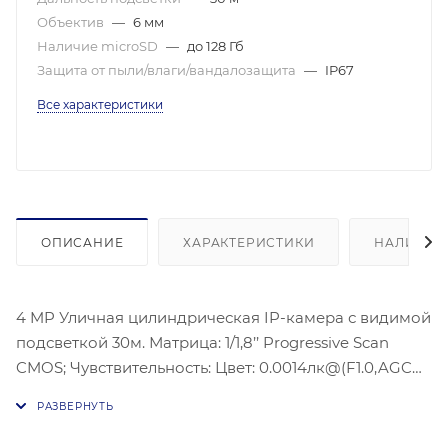
Объектив
—
6 мм
Наличие microSD
—
до 128 Гб
Защита от пыли/влаги/вандалозащита
—
IP67
Все характеристики
ОПИСАНИЕ
ХАРАКТЕРИСТИКИ
НАЛИЧИЕ
4 MP Уличная цилиндрическая IP-камера с видимой
подсветкой 30м. Матрица: 1/1,8’’ Progressive Scan
CMOS; Чувствительность: Цвет: 0.0014лк@(F1.0,AGC
вкл.), 0лк с ИК; Угол обзора объектива: По
горизонтали: 57°, по вертикали: 31°, по диагонали: 67°;
Видеосжатие: H.265+/H.264+/H.265/H.264,