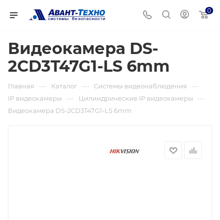
0
Видеокамера DS-
2CD3T47G1-LS 6mm
—
—
—
Главная
Каталог
Системы видеонаблюдения
—
—
IP видеокамеры
Цилиндрические IP видеокамеры
Видеокамера DS-2CD3T47G1-LS 6mm