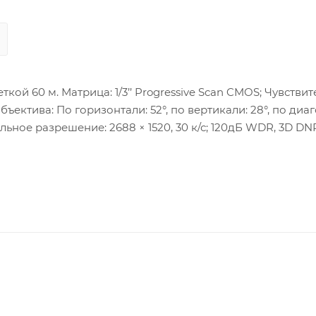
й 60 м. Матрица: 1/3’’ Progressive Scan CMOS; Чувствит
объектива: По горизонтали: 52°, по вертикали: 28°, по диа
льное разрешение: 2688 × 1520, 30 к/с; 120дБ WDR, 3D DNR
 Ehome; Сетевой интерфейс: 1 RJ45 10M/100M
иовыход; Тревожные интерфейсы: 1 вход/1 выход; Слот 
словия: -30 °C…+60 °C, влажность 95% или меньше (без кон