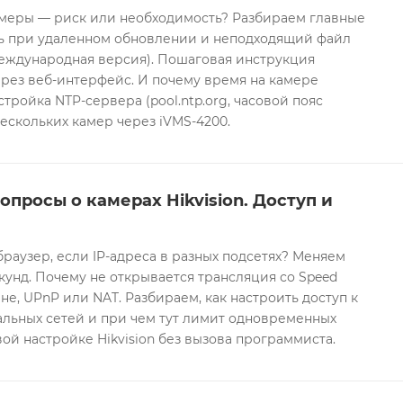
еры — риск или необходимость? Разбираем главные
ть при удаленном обновлении и неподходящий файл
международная версия). Пошаговая инструкция
рез веб-интерфейс. И почему время на камере
тройка NTP-сервера (pool.ntp.org, часовой пояс
ескольких камер через iVMS-4200.
опросы о камерах Hikvision. Доступ и
браузер, если IP-адреса в разных подсетях? Меняем
екунд. Почему не открывается трансляция со Speed
е, UPnP или NAT. Разбираем, как настроить доступ к
альных сетей и при чем тут лимит одновременных
ой настройке Hikvision без вызова программиста.