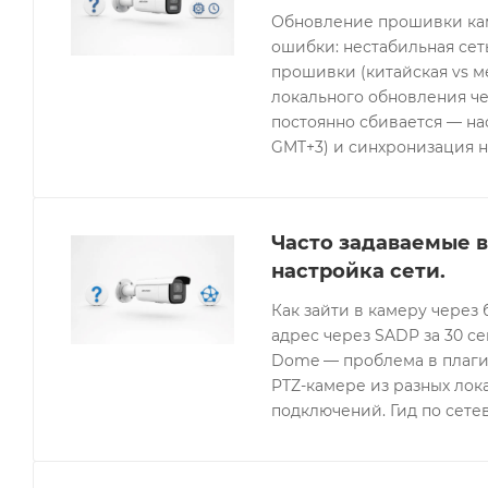
Обновление прошивки кам
ошибки: нестабильная се
прошивки (китайская vs 
локального обновления че
постоянно сбивается — нас
GMT+3) и синхронизация н
Часто задаваемые в
настройка сети.
Как зайти в камеру через 
адрес через SADP за 30 с
Dome — проблема в плагин
PTZ-камере из разных лок
подключений. Гид по сетев