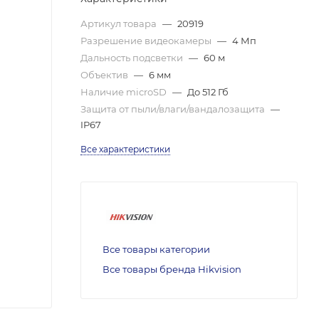
Артикул товара
—
20919
Разрешение видеокамеры
—
4 Мп
Дальность подсветки
—
60 м
Объектив
—
6 мм
Наличие microSD
—
До 512 Гб
Защита от пыли/влаги/вандалозащита
—
IP67
Все характеристики
Все товары категории
Все товары бренда Hikvision