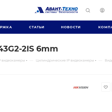
ЕРЖКА
СТАТЬИ
НОВОСТИ
КОМП
43G2-2IS 6mm
—
—
P видеокамеры
Цилиндрические IP видеокамеры
Вид