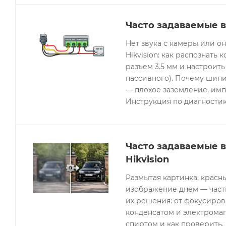
Часто задаваемые в
Нет звука с камеры или 
Hikvision: как распознать 
разъем 3.5 мм и настроить
пассивного). Почему шипи
— плохое заземление, имп
Инструкция по диагностик
Часто задаваемые 
Hikvision
Размытая картинка, красн
изображение днем — часты
их решения: от фокусиров
конденсатом и электрома
спиртом и как проверить, 