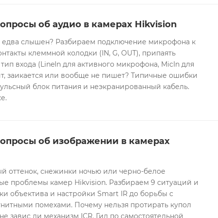
опросы об аудио в камерах Hikvision
он едва слышен? Разбираем подключение микрофона к
контакты клеммной колодки (IN, G, OUT), припаять
 тип входа (LineIn для активного микрофона, MicIn для
т, заикается или вообще не пишет? Типичные ошибки
ульсный блок питания и неэкранированный кабель.
е.
вопросы об изображении в камерах
ый оттенок, снежинки ночью или черно-белое
е проблемы камер Hikvision. Разбираем 9 ситуаций и
ки объектива и настройки Smart IR до борьбы с
гнитными помехами. Почему нельзя протирать купол
не завис ли механизм ICR. Гид по самостоятельной