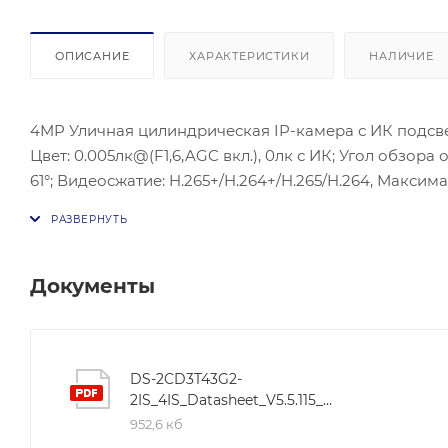
ОПИСАНИЕ
ХАРАКТЕРИСТИКИ
НАЛИЧИЕ
4MP Уличная цилиндрическая IP-камера с ИК подсветко
Цвет: 0.005лк@(F1,6,AGC вкл.), 0лк с ИК; Угол обзора 
61°; Видеосжатие: H.265+/H.264+/H.265/H.264, Максима
ONVIF(PROFILE S,PROFILE G, PROFILE T), ISAPI, SDK,
самонастраивающийся Ethernet порт; Аудиовход; Ауд
microSD/SDHC/SDXC до 512Гб; макс. 8,5 Вт; Рабочие у
Защита: IP67.
Документы
DS-2CD3T43G2-
2IS_4IS_Datasheet_V5.5.115_20230302
952,6 кб