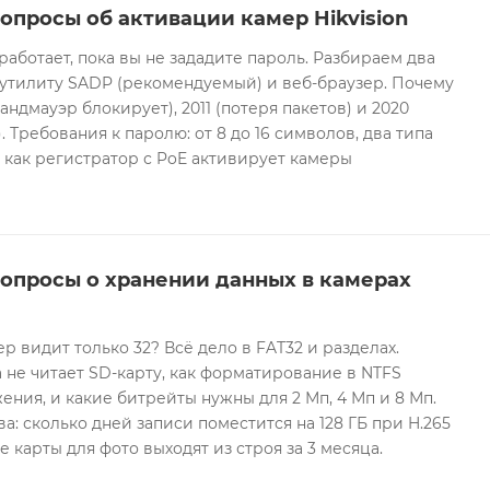
опросы об активации камер Hikvision
 работает, пока вы не зададите пароль. Разбираем два
 утилиту SADP (рекомендуемый) и веб-браузер. Почему
андмауэр блокирует), 2011 (потеря пакетов) и 2020
 Требования к паролю: от 8 до 16 символов, два типа
И как регистратор с PoE активирует камеры
вопросы о хранении данных в камерах
ер видит только 32? Всё дело в FAT32 и разделах.
 не читает SD-карту, как форматирование в NTFS
ния, и какие битрейты нужны для 2 Мп, 4 Мп и 8 Мп.
а: сколько дней записи поместится на 128 ГБ при H.265
е карты для фото выходят из строя за 3 месяца.