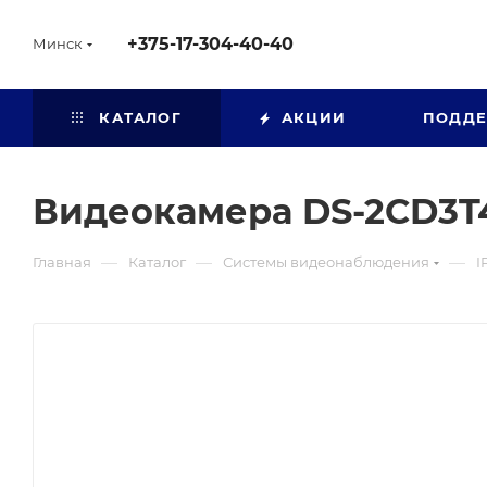
+375-17-304-40-40
Минск
КАТАЛОГ
АКЦИИ
ПОДД
Видеокамера DS-2CD3T
—
—
—
Главная
Каталог
Системы видеонаблюдения
I