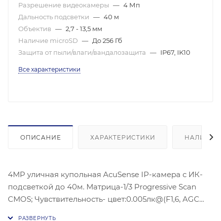
Разрешение видеокамеры
—
4 Мп
Дальность подсветки
—
40 м
Объектив
—
2,7 - 13,5 мм
Наличие microSD
—
До 256 Гб
Защита от пыли/влаги/вандалозащита
—
IP67, IK10
Все характеристики
ОПИСАНИЕ
ХАРАКТЕРИСТИКИ
НАЛИЧИЕ
4МР уличная купольная AcuSense IP-камера с ИК-
подсветкой до 40м. Матрица-1/3 Progressive Scan
CMOS; Чувствительность- цвет:0.005лк@(F1,6, AGC
ВКЛ) , 2688 × 1520 @30 к/с; механический ИК-фильтр;