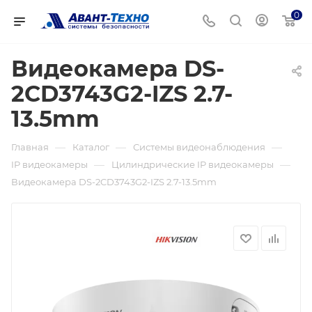
0
Видеокамера DS-
2CD3743G2-IZS 2.7-
13.5mm
—
—
—
Главная
Каталог
Системы видеонаблюдения
—
—
IP видеокамеры
Цилиндрические IP видеокамеры
Видеокамера DS-2CD3743G2-IZS 2.7-13.5mm