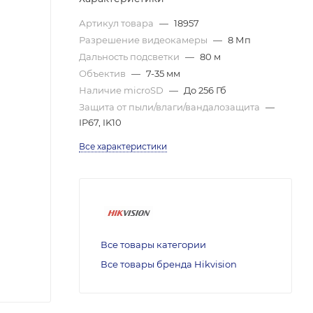
Артикул товара
—
18957
Разрешение видеокамеры
—
8 Мп
Дальность подсветки
—
80 м
Объектив
—
7-35 мм
Наличие microSD
—
До 256 Гб
Защита от пыли/влаги/вандалозащита
—
IP67, IK10
Все характеристики
Все товары категории
Все товары бренда Hikvision