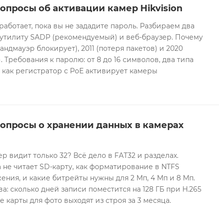
опросы об активации камер Hikvision
 работает, пока вы не зададите пароль. Разбираем два
 утилиту SADP (рекомендуемый) и веб-браузер. Почему
андмауэр блокирует), 2011 (потеря пакетов) и 2020
 Требования к паролю: от 8 до 16 символов, два типа
И как регистратор с PoE активирует камеры
вопросы о хранении данных в камерах
ер видит только 32? Всё дело в FAT32 и разделах.
 не читает SD-карту, как форматирование в NTFS
ния, и какие битрейты нужны для 2 Мп, 4 Мп и 8 Мп.
а: сколько дней записи поместится на 128 ГБ при H.265
е карты для фото выходят из строя за 3 месяца.