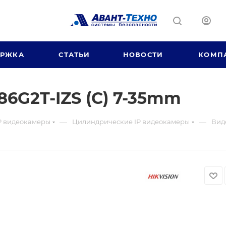
ЕРЖКА
СТАТЬИ
НОВОСТИ
КОМП
6G2T-IZS (С) 7-35mm
—
—
P видеокамеры
Цилиндрические IP видеокамеры
Вид