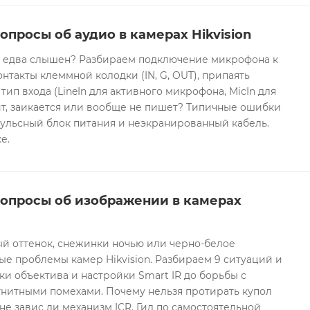
опросы об аудио в камерах Hikvision
он едва слышен? Разбираем подключение микрофона к
контакты клеммной колодки (IN, G, OUT), припаять
 тип входа (LineIn для активного микрофона, MicIn для
т, заикается или вообще не пишет? Типичные ошибки
ульсный блок питания и неэкранированный кабель.
е.
вопросы об изображении в камерах
ый оттенок, снежинки ночью или черно-белое
е проблемы камер Hikvision. Разбираем 9 ситуаций и
ки объектива и настройки Smart IR до борьбы с
гнитными помехами. Почему нельзя протирать купол
не завис ли механизм ICR. Гид по самостоятельной