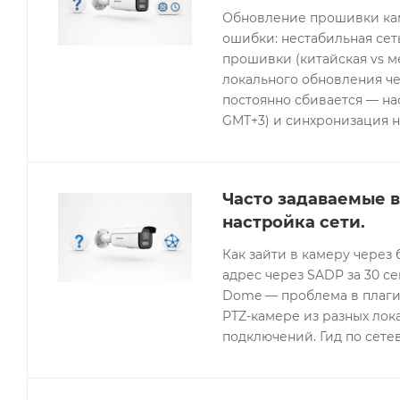
Обновление прошивки кам
ошибки: нестабильная се
прошивки (китайская vs 
локального обновления че
постоянно сбивается — нас
GMT+3) и синхронизация н
Часто задаваемые в
настройка сети.
Как зайти в камеру через 
адрес через SADP за 30 с
Dome — проблема в плагин
PTZ-камере из разных лок
подключений. Гид по сетев