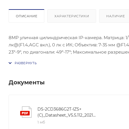
ОПИСАНИЕ
ХАРАКТЕРИСТИКИ
НАЛИЧИЕ
8МР уличная цилиндрическая IP-камера. Матрица: 1/1.
лк@(F1.4,AGC вкл.), 0 лк с ИК; Объектив: 7-35 мм @F1.
23°-9°, по диагонали: 49°-17°; Максимальное разрешен
H.265/H.264/H.264+/H.265+; SVC; ONVIF (Profile S, Profil
Сетевой интерфейс: 1 RJ45 10M/100M Ethernet; Тревож
microSD/SDHC/SDXC до 256 Гб; Питание: DC12 В ±25%, Po
13 Вт, PoE (802.3at, 42.5-57 В), 0.36-0.27 А, макс. 15 В
Документы
Защита: IP67, IK10; Дальность действия ИК-подсветки:
Вес: 1.33 кг.
DS-2CD3686G2T-IZS+
(C)_Datasheet_V5.5.112_20211209
1 мб