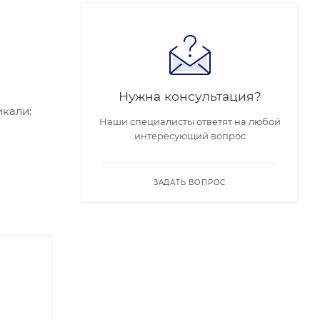
Нужна консультация?
икали:
Наши специалисты ответят на любой
интересующий вопрос
,
я
2 А, макс.
ЗАДАТЬ ВОПРОС
нсата);
8 мм;