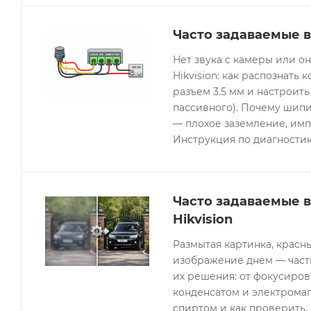
Часто задаваемые в
Нет звука с камеры или 
Hikvision: как распознать 
разъем 3.5 мм и настроить
пассивного). Почему шипи
— плохое заземление, имп
Инструкция по диагностик
Часто задаваемые 
Hikvision
Размытая картинка, красн
изображение днем — часты
их решения: от фокусиров
конденсатом и электрома
спиртом и как проверить, 