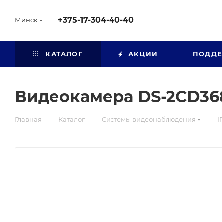
+375-17-304-40-40
Минск
КАТАЛОГ
АКЦИИ
ПОДД
Видеокамера DS-2CD368
—
—
—
Главная
Каталог
Системы видеонаблюдения
I