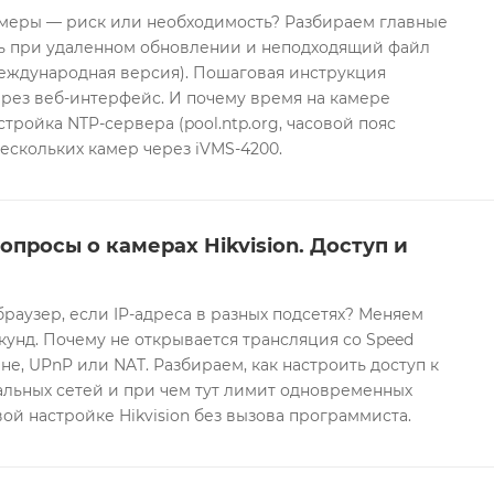
еры — риск или необходимость? Разбираем главные
ть при удаленном обновлении и неподходящий файл
международная версия). Пошаговая инструкция
рез веб-интерфейс. И почему время на камере
тройка NTP-сервера (pool.ntp.org, часовой пояс
ескольких камер через iVMS-4200.
опросы о камерах Hikvision. Доступ и
браузер, если IP-адреса в разных подсетях? Меняем
екунд. Почему не открывается трансляция со Speed
е, UPnP или NAT. Разбираем, как настроить доступ к
альных сетей и при чем тут лимит одновременных
ой настройке Hikvision без вызова программиста.