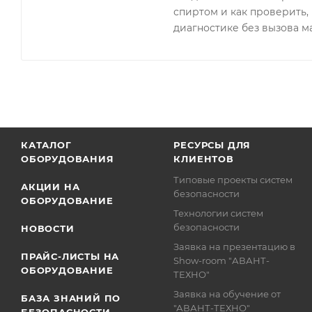
спиртом и как проверить, 
диагностике без вызова м
КАТАЛОГ
РЕСУРСЫ ДЛЯ
ОБОРУДОВАНИЯ
КЛИЕНТОВ
Типовые проекты систем
АКЦИИ НА
безопасности
ОБОРУДОВАНИЕ
Технологии систем
безопасности
НОВОСТИ
Заявка на презентацию в
ПРАЙС-ЛИСТЫ НА
Show-room "АВАНТ-
ОБОРУДОВАНИЕ
ТЕХНО"
Заявка на обучение от
БАЗА ЗНАНИЙ ПО
"АВАНТ-ТЕХНО"