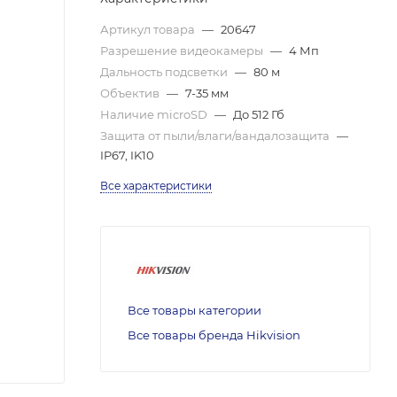
Артикул товара
—
20647
Разрешение видеокамеры
—
4 Мп
Дальность подсветки
—
80 м
Объектив
—
7-35 мм
Наличие microSD
—
До 512 Гб
Защита от пыли/влаги/вандалозащита
—
IP67, IK10
Все характеристики
Все товары категории
Все товары бренда Hikvision