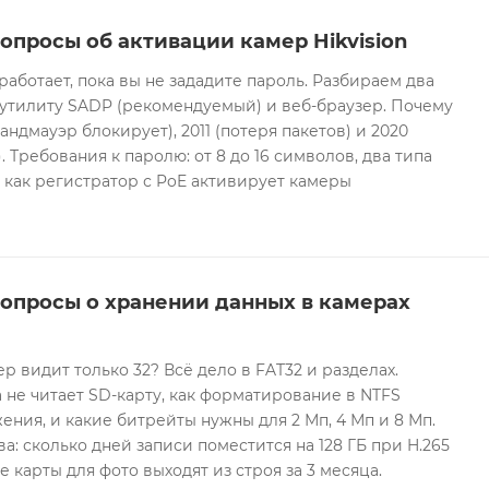
опросы об активации камер Hikvision
 работает, пока вы не зададите пароль. Разбираем два
 утилиту SADP (рекомендуемый) и веб-браузер. Почему
андмауэр блокирует), 2011 (потеря пакетов) и 2020
 Требования к паролю: от 8 до 16 символов, два типа
И как регистратор с PoE активирует камеры
вопросы о хранении данных в камерах
ер видит только 32? Всё дело в FAT32 и разделах.
 не читает SD-карту, как форматирование в NTFS
ния, и какие битрейты нужны для 2 Мп, 4 Мп и 8 Мп.
а: сколько дней записи поместится на 128 ГБ при H.265
е карты для фото выходят из строя за 3 месяца.