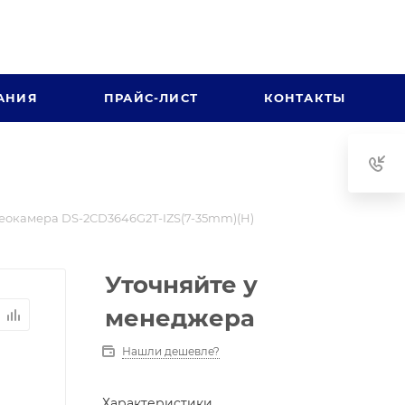
АНИЯ
ПРАЙС-ЛИСТ
КОНТАКТЫ
еокамера DS-2CD3646G2T-IZS(7-35mm)(H)
Уточняйте у
менеджера
Нашли дешевле?
Характеристики