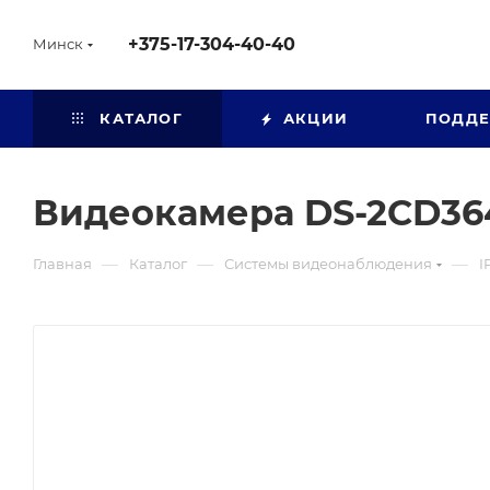
+375-17-304-40-40
Минск
КАТАЛОГ
АКЦИИ
ПОДД
Видеокамера DS-2CD364
—
—
—
Главная
Каталог
Системы видеонаблюдения
I