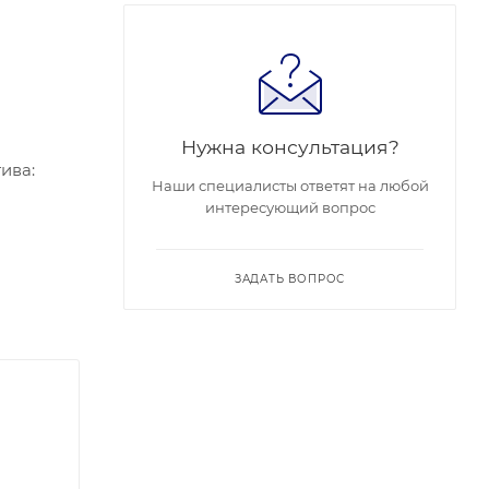
Нужна консультация?
ива:
Наши специалисты ответят на любой
интересующий вопрос
ия: WDR
art RAM и
я
ЗАДАТЬ ВОПРОС
од/
овия:-30