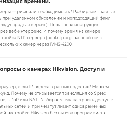
низация времени.
еры — риск или необходимость? Разбираем главные
ть при удаленном обновлении и неподходящий файл
международная версия). Пошаговая инструкция
рез веб-интерфейс. И почему время на камере
тройка NTP-сервера (pool.ntp.org, часовой пояс
ескольких камер через iVMS-4200.
опросы о камерах Hikvision. Доступ и
браузер, если IP-адреса в разных подсетях? Меняем
екунд. Почему не открывается трансляция со Speed
е, UPnP или NAT. Разбираем, как настроить доступ к
альных сетей и при чем тут лимит одновременных
ой настройке Hikvision без вызова программиста.