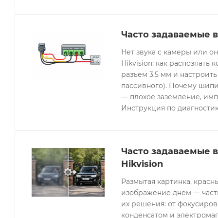
Часто задаваемые в
Нет звука с камеры или 
Hikvision: как распознать 
разъем 3.5 мм и настроить
пассивного). Почему шипи
— плохое заземление, имп
Инструкция по диагностик
Часто задаваемые 
Hikvision
Размытая картинка, красн
изображение днем — часты
их решения: от фокусиров
конденсатом и электрома