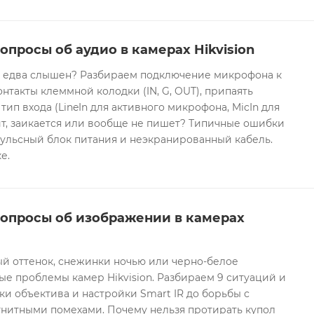
опросы об аудио в камерах Hikvision
он едва слышен? Разбираем подключение микрофона к
контакты клеммной колодки (IN, G, OUT), припаять
 тип входа (LineIn для активного микрофона, MicIn для
т, заикается или вообще не пишет? Типичные ошибки
ульсный блок питания и неэкранированный кабель.
е.
вопросы об изображении в камерах
ый оттенок, снежинки ночью или черно-белое
е проблемы камер Hikvision. Разбираем 9 ситуаций и
ки объектива и настройки Smart IR до борьбы с
гнитными помехами. Почему нельзя протирать купол