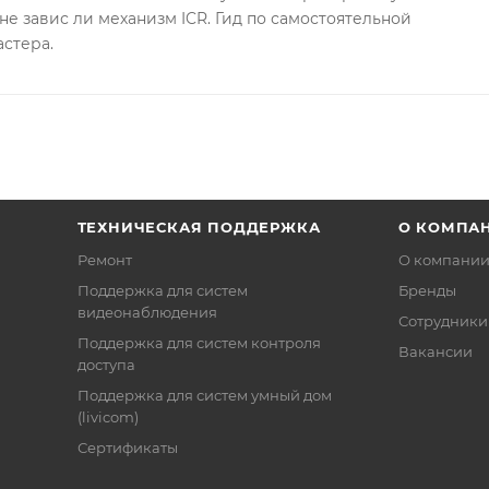
не завис ли механизм ICR. Гид по самостоятельной
астера.
ТЕХНИЧЕСКАЯ ПОДДЕРЖКА
О КОМПА
Ремонт
О компани
Поддержка для систем
Бренды
видеонаблюдения
Сотрудники
Поддержка для систем контроля
Вакансии
доступа
Поддержка для систем умный дом
(livicom)
Сертификаты