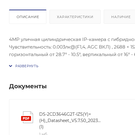
ОПИСАНИЕ
ХАРАКТЕРИСТИКИ
НАЛИЧИЕ
4МР уличная цилиндрическая IP-камера с гибридной 
Чувствительность: 0.003лк@(F1,4, AGC ВКЛ) , 2688 × 
горизонтальный от 28.7° - 10.5°, вертикальный от 16° - 6
H.265+/H.264+/H.265/H.264; Аудио сждатие: G.711/G
120дБ, 3D DNR/ BLC/ HLC, антитуман; Вычислительная
2 ГБ хранилища eMMC для совместного использован
объектов человек/ транспортное средство, фильтр л
Документы
выход: 2/2, Сетевой интерфейс: 1 RJ45 10M/100M Ethe
microSD/microSDHC/microSDXC, до 512 ГБ; Потребляема
°C -+60 °C .
DS-2CD3646G2T-IZS(Y)+
(H)_Datasheet_V5.7.50_20230213
(1)
1 мб