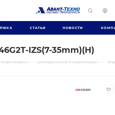
ЕРЖКА
СТАТЬИ
НОВОСТИ
КОМП
6G2T-IZS(7-35mm)(H)
—
—
P видеокамеры
Цилиндрические IP видеокамеры
Вид