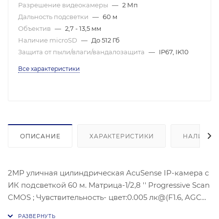
Разрешение видеокамеры
—
2 Мп
Дальность подсветки
—
60 м
Объектив
—
2,7 - 13,5 мм
Наличие microSD
—
До 512 Гб
Защита от пыли/влаги/вандалозащита
—
IP67, IK10
Все характеристики
ОПИСАНИЕ
ХАРАКТЕРИСТИКИ
НАЛИЧИЕ
2MP уличная цилиндрическая AcuSense IP-камера с
ИК подсветкой 60 м. Матрица-1/2,8 '' Progressive Scan
CMOS ; Чувствительность- цвет:0.005 лк@(F1.6, AGC
ВКЛ),Объектив: 2,7-13,5 мм,Угол обзора объектива: по