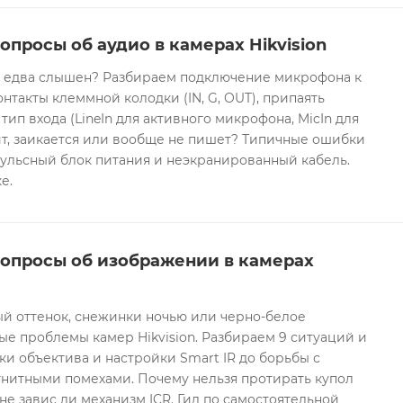
опросы об аудио в камерах Hikvision
он едва слышен? Разбираем подключение микрофона к
контакты клеммной колодки (IN, G, OUT), припаять
 тип входа (LineIn для активного микрофона, MicIn для
т, заикается или вообще не пишет? Типичные ошибки
ульсный блок питания и неэкранированный кабель.
е.
вопросы об изображении в камерах
ый оттенок, снежинки ночью или черно-белое
е проблемы камер Hikvision. Разбираем 9 ситуаций и
ки объектива и настройки Smart IR до борьбы с
гнитными помехами. Почему нельзя протирать купол
не завис ли механизм ICR. Гид по самостоятельной