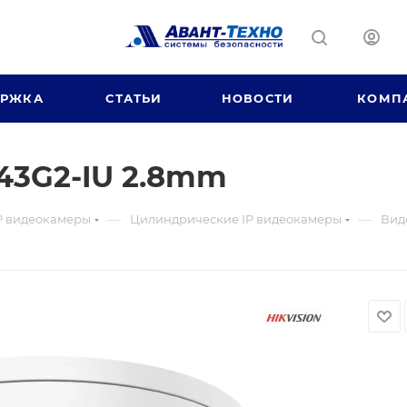
ЕРЖКА
СТАТЬИ
НОВОСТИ
КОМП
43G2-IU 2.8mm
—
—
P видеокамеры
Цилиндрические IP видеокамеры
Вид