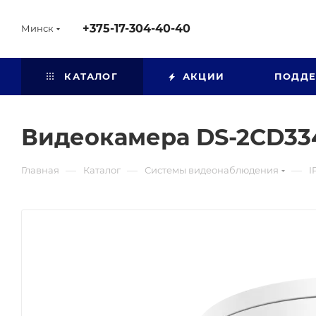
+375-17-304-40-40
Минск
КАТАЛОГ
АКЦИИ
ПОДД
Видеокамера DS-2CD33
—
—
—
Главная
Каталог
Системы видеонаблюдения
I