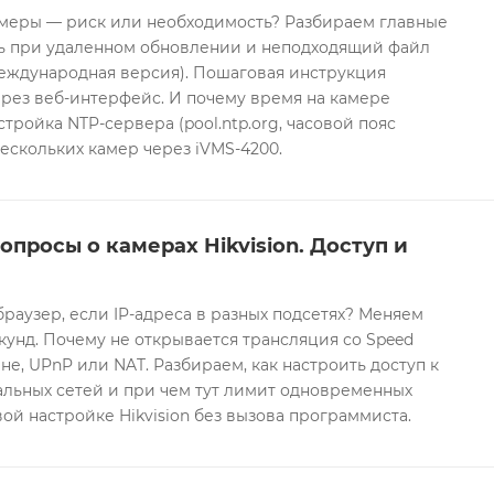
еры — риск или необходимость? Разбираем главные
ть при удаленном обновлении и неподходящий файл
международная версия). Пошаговая инструкция
рез веб-интерфейс. И почему время на камере
тройка NTP-сервера (pool.ntp.org, часовой пояс
ескольких камер через iVMS-4200.
опросы о камерах Hikvision. Доступ и
браузер, если IP-адреса в разных подсетях? Меняем
екунд. Почему не открывается трансляция со Speed
е, UPnP или NAT. Разбираем, как настроить доступ к
альных сетей и при чем тут лимит одновременных
ой настройке Hikvision без вызова программиста.