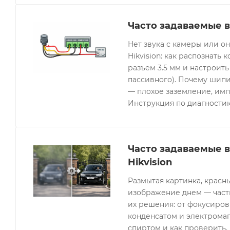
Часто задаваемые в
Нет звука с камеры или 
Hikvision: как распознать 
разъем 3.5 мм и настроить
пассивного). Почему шипи
— плохое заземление, имп
Инструкция по диагностик
Часто задаваемые 
Hikvision
Размытая картинка, красн
изображение днем — часты
их решения: от фокусиров
конденсатом и электрома
спиртом и как проверить, 