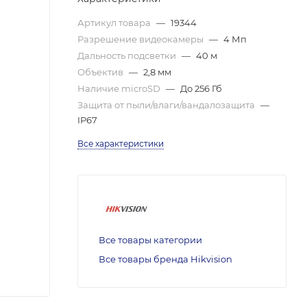
Артикул товара
—
19344
Разрешение видеокамеры
—
4 Мп
Дальность подсветки
—
40 м
Объектив
—
2,8 мм
Наличие microSD
—
До 256 Гб
Защита от пыли/влаги/вандалозащита
—
IP67
Все характеристики
Все товары категории
Все товары бренда Hikvision