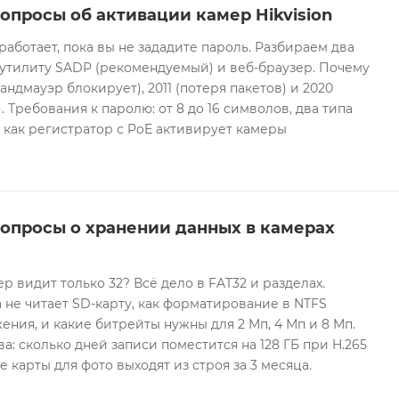
опросы об активации камер Hikvision
 работает, пока вы не зададите пароль. Разбираем два
 утилиту SADP (рекомендуемый) и веб-браузер. Почему
андмауэр блокирует), 2011 (потеря пакетов) и 2020
 Требования к паролю: от 8 до 16 символов, два типа
И как регистратор с PoE активирует камеры
вопросы о хранении данных в камерах
ер видит только 32? Всё дело в FAT32 и разделах.
 не читает SD-карту, как форматирование в NTFS
ния, и какие битрейты нужны для 2 Мп, 4 Мп и 8 Мп.
а: сколько дней записи поместится на 128 ГБ при H.265
е карты для фото выходят из строя за 3 месяца.