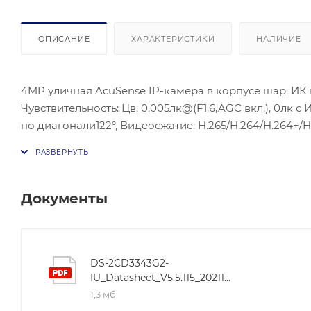
ОПИСАНИЕ
ХАРАКТЕРИСТИКИ
НАЛИЧИЕ
4MP уличная AcuSense IP-камера в корпусе шар, ИК по
Чувствительность: Цв. 0.005лк@(F1,6,AGC вкл.), 0лк с 
по диагонали122°, Видеосжатие: H.265/H.264/H.264+/H.265+; Максимальное разрешение: (2688 × 1520), 30 к/с; BLC/HLC/3D
DNRC; ONVIF(PROFILE S,PROFILE G), ISAPI; Сетевой ин
25%/PoE(802.3af); встроенный микрофон. Потребляема
влажность 95% или меньше (без конденсата); Защита:
Документы
DS-2CD3343G2-
IU_Datasheet_V5.5.115_20211130
1,3 мб