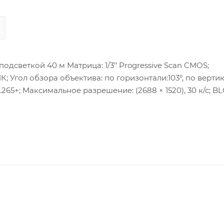
дсветкой 40 м Матрица: 1/3’’ Progressive Scan CMOS;
ИК; Угол обзора объектива: по горизонтали:103°, по вертик
терфейс: 1 RJ45 10M/100M Ethernet; Питание: DC12В ±
я мощность: 7 Вт макс.; Рабочие условия: -30 °C…+60 °C,
 IP67.