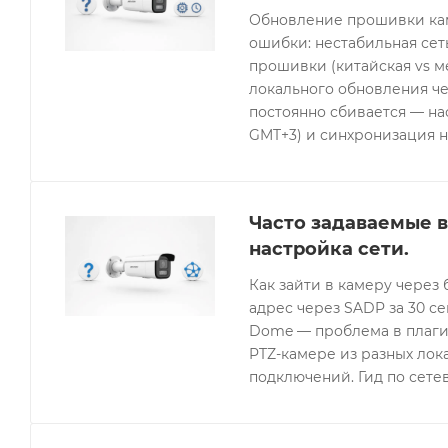
Обновление прошивки кам
ошибки: нестабильная се
прошивки (китайская vs 
локального обновления че
постоянно сбивается — нас
GMT+3) и синхронизация н
Часто задаваемые в
настройка сети.
Как зайти в камеру через 
адрес через SADP за 30 с
Dome — проблема в плагин
PTZ-камере из разных лок
подключений. Гид по сетев