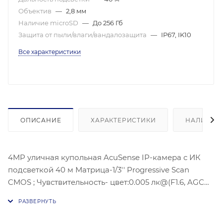
Объектив
—
2,8 мм
Наличие microSD
—
До 256 Гб
Защита от пыли/влаги/вандалозащита
—
IP67, IK10
Все характеристики
ОПИСАНИЕ
ХАРАКТЕРИСТИКИ
НАЛИЧИЕ
4MP уличная купольная AcuSense IP-камера с ИК
подсветкой 40 м Матрица-1/3'' Progressive Scan
CMOS ; Чувствительность- цвет:0.005 лк@(F1.6, AGC
ВКЛ)Угол обзора объектива: по горизонтали:103°, по
вертикали:55°, по диагонали:122°,Видеосжатие:
H.265/H.264/H.264+/H.265+; Разрешение: 2688 × 1520