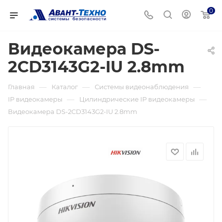
0
Видеокамера DS-
2CD3143G2-IU 2.8mm
—
—
—
Главная
Каталог
Системы видеонаблюдения
—
—
IP видеокамеры
Цилиндрические IP видеокамеры
Видеокамера DS-2CD3143G2-IU 2.8mm