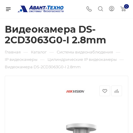
0
Видеокамера DS-
2CD3063G0-I 2.8mm
—
—
—
Главная
Каталог
Системы видеонаблюдения
—
—
IP видеокамеры
Цилиндрические IP видеокамеры
Видеокамера DS-2CD3063G0-I 2.8mm