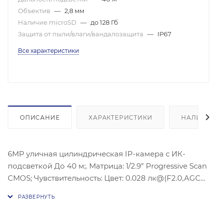
Объектив
—
2,8 мм
Наличие microSD
—
до 128 Гб
Защита от пыли/влаги/вандалозащита
—
IP67
Все характеристики
ОПИСАНИЕ
ХАРАКТЕРИСТИКИ
НАЛИЧИЕ
6МР уличная цилиндрическая IP-камера c ИК-
подсветкой До 40 м;. Матрица: 1/2.9” Progressive Scan
CMOS; Чувствительность: Цвет: 0.028 лк@(F2.0,AGC
вкл.), 0 лк с ИК; Объектив: 2.8 мм @F2.0; Угол обзора
объектива: по горизонтали: 97°, по вертикали: 63°, по
диагонали: 120°; Максимальное разрешение: