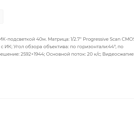
-подсветкой 40м. Матрица: 1/2.7" Progressive Scan CMO
к с ИК; Угол обзора объектива: по горизонтали:44°, по
ешение: 2592×1944; Основной поток: 20 к/с; Видеосжатие
e G, Profile T), ISAPI, SDK; 120дБ WDR, 3D DNR, BLC, HLC, EIS
rnet; Тревожные интрефейсы: 1/1; Аудиовход; Аудиовыход;
E: 802.3af, Тип 1, Класс 3; Потребляемая мощность: 12 В D
.5 Вт; Рабочие условия: -30…+60 °C, влажность до 95 % (без