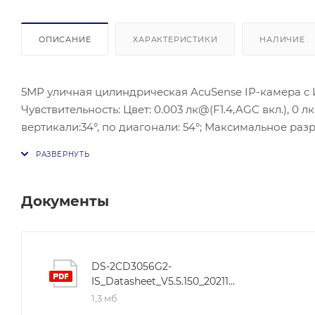
ОПИСАНИЕ
ХАРАКТЕРИСТИКИ
НАЛИЧИЕ
5МР уличная цилиндрическая AcuSense IP-камера с ИК
Чувствительность: Цвет: 0.003 лк@(F1.4,AGC вкл.), 0 л
вертикали:34°, по диагонали: 54°; Максимальное разр
H.265/H.264/H.264+/H.265+; SVC; ONVIF (Profile S, Profil
Антитуман; Сетевой интерфейс: 1 RJ45 10M/100M Ethe
microSD/SDHC/SDXC до 256 Гб; Питание: DC12 В ±25%, Po
макс. 7.2 Вт, PoE (802.3af, 36-57 В), 0.3-0.2 А, макс. 8
Документы
конденсата); Защита: IP67.
DS-2CD3056G2-
IS_Datasheet_V5.5.150_20211130
1,3 мб