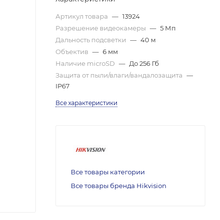
Артикул товара
—
13924
Разрешение видеокамеры
—
5 Мп
Дальность подсветки
—
40 м
Объектив
—
6 мм
Наличие microSD
—
До 256 Гб
Защита от пыли/влаги/вандалозащита
—
IP67
Все характеристики
Все товары категории
Все товары бренда Hikvision