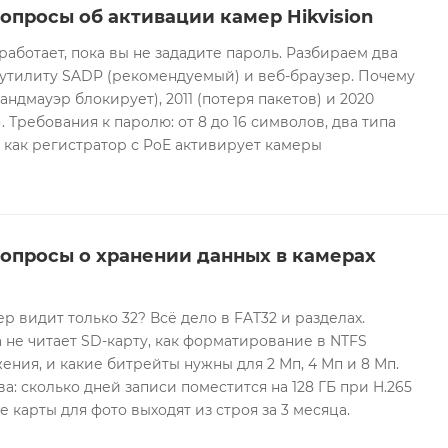
опросы об активации камер Hikvision
 работает, пока вы не зададите пароль. Разбираем два
 утилиту SADP (рекомендуемый) и веб-браузер. Почему
андмауэр блокирует), 2011 (потеря пакетов) и 2020
 Требования к паролю: от 8 до 16 символов, два типа
И как регистратор с PoE активирует камеры
вопросы о хранении данных в камерах
ер видит только 32? Всё дело в FAT32 и разделах.
 не читает SD-карту, как форматирование в NTFS
ния, и какие битрейты нужны для 2 Мп, 4 Мп и 8 Мп.
а: сколько дней записи поместится на 128 ГБ при H.265
е карты для фото выходят из строя за 3 месяца.