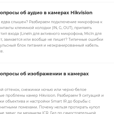
опросы об аудио в камерах Hikvision
он едва слышен? Разбираем подключение микрофона к
контакты клеммной колодки (IN, G, OUT), припаять
 тип входа (LineIn для активного микрофона, MicIn для
т, заикается или вообще не пишет? Типичные ошибки
ульсный блок питания и неэкранированный кабель.
е.
вопросы об изображении в камерах
ый оттенок, снежинки ночью или черно-белое
е проблемы камер Hikvision. Разбираем 9 ситуаций и
ки объектива и настройки Smart IR до борьбы с
гнитными помехами. Почему нельзя протирать купол
не завис ли механизм ICR. Гид по самостоятельной