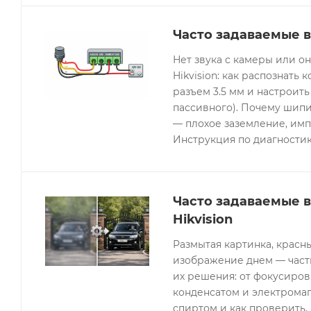
Часто задаваемые в
Нет звука с камеры или 
Hikvision: как распознать 
разъем 3.5 мм и настроить
пассивного). Почему шипи
— плохое заземление, имп
Инструкция по диагностик
Часто задаваемые 
Hikvision
Размытая картинка, красн
изображение днем — часты
их решения: от фокусиров
конденсатом и электрома
спиртом и как проверить, 