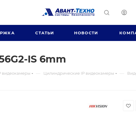
ЕРЖКА
СТАТЬИ
НОВОСТИ
КОМП
56G2-IS 6mm
—
—
P видеокамеры
Цилиндрические IP видеокамеры
Вид