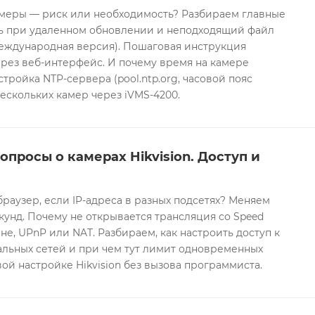
еры — риск или необходимость? Разбираем главные
ть при удаленном обновлении и неподходящий файл
международная версия). Пошаговая инструкция
рез веб-интерфейс. И почему время на камере
тройка NTP-сервера (pool.ntp.org, часовой пояс
ескольких камер через iVMS-4200.
опросы о камерах Hikvision. Доступ и
браузер, если IP-адреса в разных подсетях? Меняем
екунд. Почему не открывается трансляция со Speed
е, UPnP или NAT. Разбираем, как настроить доступ к
альных сетей и при чем тут лимит одновременных
ой настройке Hikvision без вызова программиста.