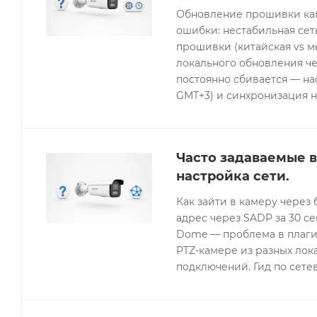
Обновление прошивки кам
ошибки: нестабильная се
прошивки (китайская vs 
локального обновления че
постоянно сбивается — нас
GMT+3) и синхронизация н
Часто задаваемые в
настройка сети.
Как зайти в камеру через 
адрес через SADP за 30 с
Dome — проблема в плагин
PTZ-камере из разных лок
подключений. Гид по сетев