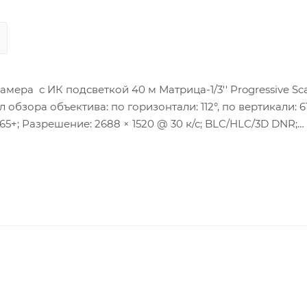
мера с ИК подсветкой 40 м Матрица-1/3'' Progressive Sc
 обзора объектива: по горизонтали: 112°, по вертикали: 61
65+; Разрешение: 2688 × 1520 @ 30 к/с; BLC/HLC/3D DNR;
: 1 RJ45 10M/100M Ethernet; Питание: DC12В ± 25%/PoE(80
я: -30 °C…+60 °C, влажность 95% или меньше (без конденс