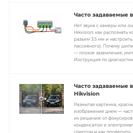
Часто задаваемые в
Нет звука с камеры или 
Hikvision: как распознать 
разъем 3.5 мм и настроить
пассивного). Почему шипи
— плохое заземление, имп
Инструкция по диагностик
Часто задаваемые 
Hikvision
Размытая картинка, красн
изображение днем — часты
их решения: от фокусиров
конденсатом и электрома
спиртом и как проверить, 