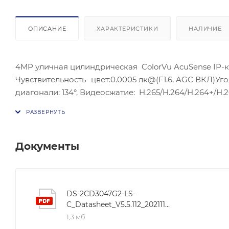
ОПИСАНИЕ
ХАРАКТЕРИСТИКИ
НАЛИЧИЕ
4MP уличная цилиндрическая ColorVu AcuSense IP-ка
Чувствительность- цвет:0.0005 лк@(F1.6, AGC ВКЛ)Угол
диагонали: 134°, Видеосжатие: H.265/H.264/H.264+/H.2
ONVIF(PROFILE S,PROFILE G), ISAPI; Сетевой интерфейс
Потребляемая мощность: 8,5 Вт макс.; Рабочие услови
Защита: IP67.
Документы
DS-2CD3047G2-LS-
C_Datasheet_V5.5.112_20211130
1,3 мб