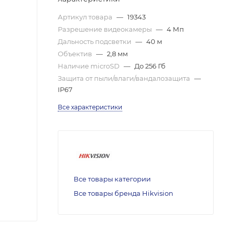
Артикул товара
—
19343
Разрешение видеокамеры
—
4 Мп
Дальность подсветки
—
40 м
Объектив
—
2,8 мм
Наличие microSD
—
До 256 Гб
Защита от пыли/влаги/вандалозащита
—
IP67
Все характеристики
Все товары категории
Все товары бренда Hikvision