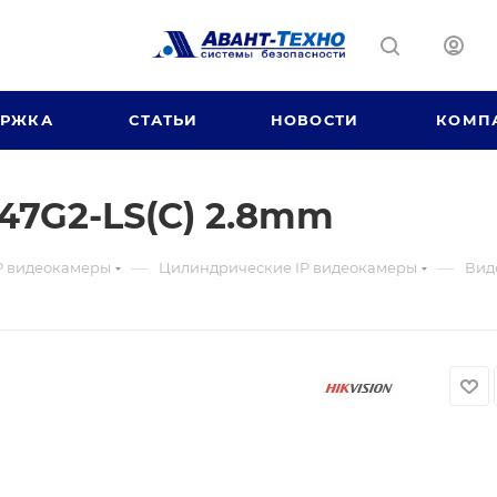
ЕРЖКА
СТАТЬИ
НОВОСТИ
КОМП
47G2-LS(C) 2.8mm
—
—
P видеокамеры
Цилиндрические IP видеокамеры
Вид