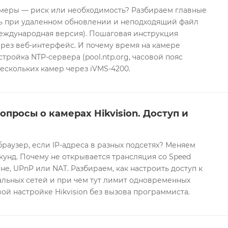
еры — риск или необходимость? Разбираем главные
ть при удаленном обновлении и неподходящий файл
международная версия). Пошаговая инструкция
рез веб-интерфейс. И почему время на камере
тройка NTP-сервера (pool.ntp.org, часовой пояс
ескольких камер через iVMS-4200.
опросы о камерах Hikvision. Доступ и
браузер, если IP-адреса в разных подсетях? Меняем
екунд. Почему не открывается трансляция со Speed
е, UPnP или NAT. Разбираем, как настроить доступ к
альных сетей и при чем тут лимит одновременных
ой настройке Hikvision без вызова программиста.