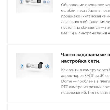
Обновление прошивки кам
ошибки: нестабильная се
прошивки (китайская vs 
локального обновления че
постоянно сбивается — нас
GMT+3) и синхронизация н
Часто задаваемые в
настройка сети.
Как зайти в камеру через 
адрес через SADP за 30 с
Dome — проблема в плагин
PTZ-камере из разных лок
подключений. Гид по сетев