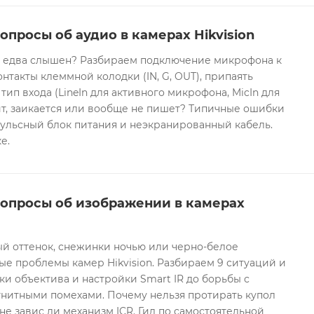
опросы об аудио в камерах Hikvision
он едва слышен? Разбираем подключение микрофона к
контакты клеммной колодки (IN, G, OUT), припаять
 тип входа (LineIn для активного микрофона, MicIn для
т, заикается или вообще не пишет? Типичные ошибки
ульсный блок питания и неэкранированный кабель.
е.
вопросы об изображении в камерах
ый оттенок, снежинки ночью или черно-белое
е проблемы камер Hikvision. Разбираем 9 ситуаций и
ки объектива и настройки Smart IR до борьбы с
гнитными помехами. Почему нельзя протирать купол
не завис ли механизм ICR. Гид по самостоятельной