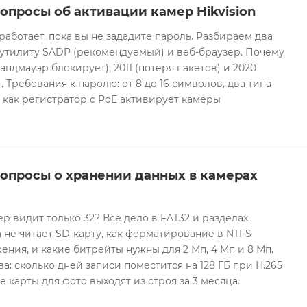
опросы об активации камер Hikvision
 работает, пока вы не зададите пароль. Разбираем два
 утилиту SADP (рекомендуемый) и веб-браузер. Почему
андмауэр блокирует), 2011 (потеря пакетов) и 2020
 Требования к паролю: от 8 до 16 символов, два типа
И как регистратор с PoE активирует камеры
вопросы о хранении данных в камерах
ер видит только 32? Всё дело в FAT32 и разделах.
 не читает SD-карту, как форматирование в NTFS
ния, и какие битрейты нужны для 2 Мп, 4 Мп и 8 Мп.
а: сколько дней записи поместится на 128 ГБ при H.265
е карты для фото выходят из строя за 3 месяца.