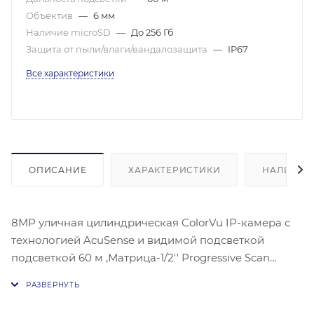
Объектив
—
6 мм
Наличие microSD
—
До 256 Гб
Защита от пыли/влаги/вандалозащита
—
IP67
Все характеристики
ОПИСАНИЕ
ХАРАКТЕРИСТИКИ
НАЛИЧИЕ
8MP уличная цилиндрическая ColorVu IP-камера с
технологией AcuSense и видимой подсветкой
подсветкой 60 м ,Матрица-1/2'' Progressive Scan
CMOS ; Чувствительность- цвет:0.0005 лк@(F1.0, AGC
ВКЛ) 3840 × 2160 @30 к/с; Угол обзора объектива: по
горизонтали: 54°, по вертикали: 30°, по