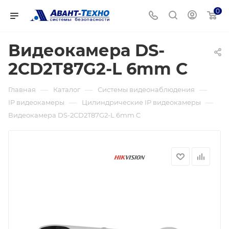
0
Видеокамера DS-
2CD2T87G2-L 6mm C
—
—
—
Главная
Каталог
Системы видеонаблюдения
—
—
IP видеокамеры
Цилиндрические IP видеокамеры
Видеокамера DS-2CD2T87G2-L 6mm C