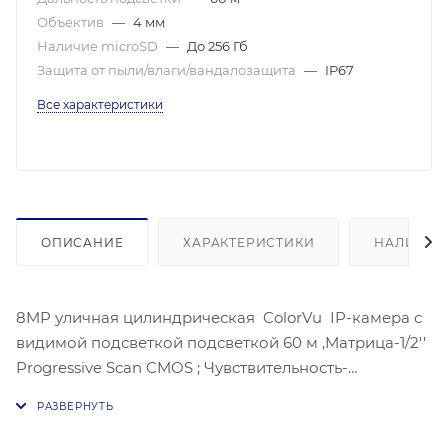
Объектив
—
4 мм
Наличие microSD
—
До 256 Гб
Защита от пыли/влаги/вандалозащита
—
IP67
Все характеристики
ОПИСАНИЕ
ХАРАКТЕРИСТИКИ
НАЛИЧИЕ
8MP уличная цилиндрическая ColorVu IP-камера с
видимой подсветкой подсветкой 60 м ,Матрица-1/2''
Progressive Scan CMOS ; Чувствительность-
цвет:0.0005 лк@(F1.0, AGC ВКЛ) 3840 × 2160 @30 к/
с;;механический ИК-фильтр;Угол обзора объектива:
по горизонтали: 88°, по вертикали: 49°, по