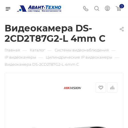
0
Видеокамера DS-
2CD2T87G2-L 4mm C
—
—
—
Главная
Каталог
Системы видеонаблюдения
—
—
IP видеокамеры
Цилиндрические IP видеокамеры
Видеокамера DS-2CD2T87G2-L 4mm C