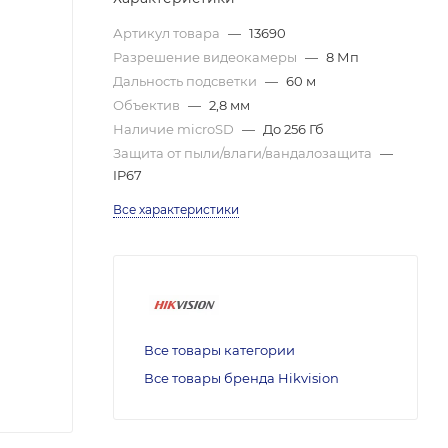
Артикул товара
—
13690
Разрешение видеокамеры
—
8 Мп
Дальность подсветки
—
60 м
Объектив
—
2,8 мм
Наличие microSD
—
До 256 Гб
Защита от пыли/влаги/вандалозащита
—
IP67
Все характеристики
Все товары категории
Все товары бренда Hikvision