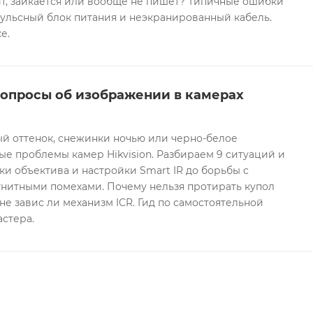
т, заикается или вообще не пишет? Типичные ошибки
ульсный блок питания и неэкранированный кабель.
е.
вопросы об изображении в камерах
ый оттенок, снежинки ночью или черно-белое
е проблемы камер Hikvision. Разбираем 9 ситуаций и
ки объектива и настройки Smart IR до борьбы с
гнитными помехами. Почему нельзя протирать купол
не завис ли механизм ICR. Гид по самостоятельной
астера.