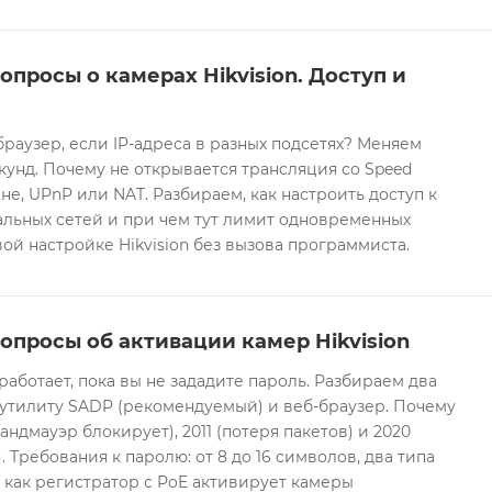
опросы о камерах Hikvision. Доступ и
браузер, если IP-адреса в разных подсетях? Меняем
екунд. Почему не открывается трансляция со Speed
е, UPnP или NAT. Разбираем, как настроить доступ к
альных сетей и при чем тут лимит одновременных
ой настройке Hikvision без вызова программиста.
опросы об активации камер Hikvision
 работает, пока вы не зададите пароль. Разбираем два
 утилиту SADP (рекомендуемый) и веб-браузер. Почему
андмауэр блокирует), 2011 (потеря пакетов) и 2020
 Требования к паролю: от 8 до 16 символов, два типа
И как регистратор с PoE активирует камеры