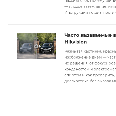
пассивного). Почему шипи
— плохое заземление, имп
Инструкция по диагностик
Часто задаваемые 
Hikvision
Размытая картинка, красн
изображение днем — часты
их решения: от фокусиров
конденсатом и электрома
спиртом и как проверить, 
диагностике без вызова м