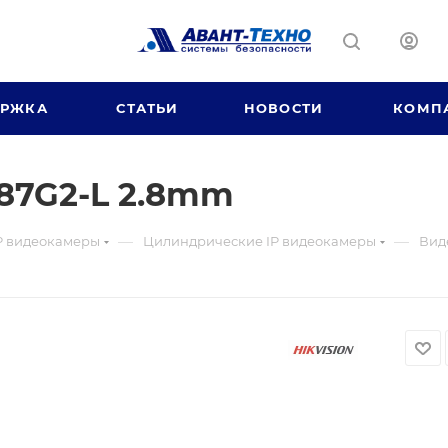
ЕРЖКА
СТАТЬИ
НОВОСТИ
КОМП
87G2-L 2.8mm
—
—
P видеокамеры
Цилиндрические IP видеокамеры
Вид