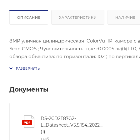
ОПИСАНИЕ
ХАРАКТЕРИСТИКИ
НАЛИЧИЕ
8MP уличная цилиндрическая ColorVu IP-камера с ви
Scan CMOS ; Чувствительность- цвет:0.0005 лк@(F1.0
обзора объектива: по горизонтали: 102°, по вертикал
H.265+/H.264+/H.265/H.264, Дополнительный поток: H.
изображения-BLC, HLC, 3D DNR; Потребляема мощность: 
постоянного тока 12 VDC ± 25% 0.34 A to 0,21 A, max
Connect;Защита- IP67;Рабочие условия:-30 °C to +60 
Документы
Материал корпуса: Металл ; Размеры:Ø 105 × 289.5мм; 
DS-2CD2T87G2-
L_Datasheet_V5.5.154_20220114
(1)
1 мб