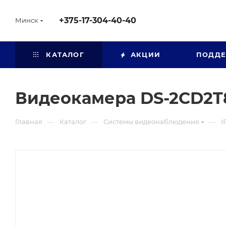
+375-17-304-40-40
Минск
КАТАЛОГ
АКЦИИ
ПОДД
Видеокамера DS-2CD2T
—
—
—
Главная
Каталог
Системы видеонаблюдения
I