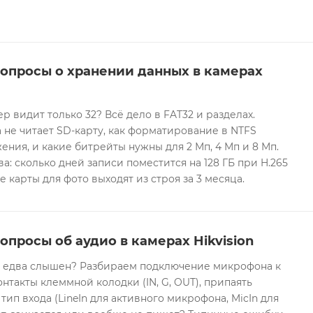
вопросы о хранении данных в камерах
ер видит только 32? Всё дело в FAT32 и разделах.
 не читает SD-карту, как форматирование в NTFS
ния, и какие битрейты нужны для 2 Мп, 4 Мп и 8 Мп.
а: сколько дней записи поместится на 128 ГБ при H.265
е карты для фото выходят из строя за 3 месяца.
опросы об аудио в камерах Hikvision
он едва слышен? Разбираем подключение микрофона к
контакты клеммной колодки (IN, G, OUT), припаять
 тип входа (LineIn для активного микрофона, MicIn для