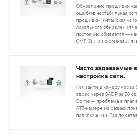
Обновление прошивки кам
ошибки: нестабильная се
прошивки (китайская vs 
локального обновления че
постоянно сбивается — нас
GMT+3) и синхронизация н
Часто задаваемые в
настройка сети.
Как зайти в камеру через 
адрес через SADP за 30 с
Dome — проблема в плагин
PTZ-камере из разных лок
подключений. Гид по сетев