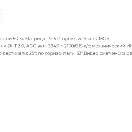
ой 50 м. Матрица-1/2,5 Progressive Scan CMOS ;
8 лк @ (F2,0, AGC вкл) 3840 × 2160@15 к/с; механический И
о вертикали: 25°; по горизонтали: 53°,Видео сжатие-Осно
ток: H.265/H.264/MJPEG, Третий поток: H.265/H.264; Улуч
м; Потребляема мощность: maкс: 9 Вт , Локальное храни
; Рабочие условия:-30 °C -+60 °C .