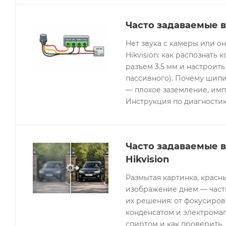
Часто задаваемые в
Нет звука с камеры или 
Hikvision: как распознать 
разъем 3.5 мм и настроить
пассивного). Почему шипи
— плохое заземление, имп
Инструкция по диагностик
Часто задаваемые 
Hikvision
Размытая картинка, красн
изображение днем — часты
их решения: от фокусиров
конденсатом и электрома
спиртом и как проверить, 