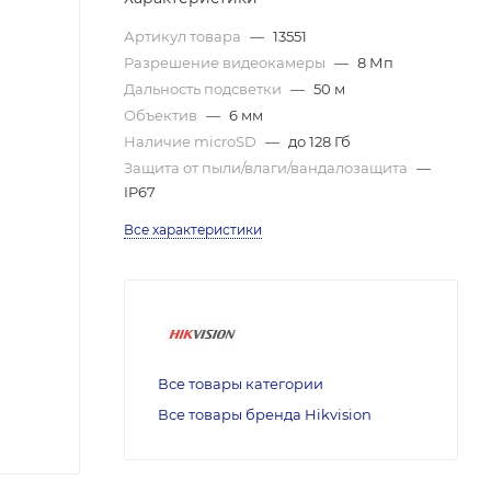
Артикул товара
—
13551
Разрешение видеокамеры
—
8 Мп
Дальность подсветки
—
50 м
Объектив
—
6 мм
Наличие microSD
—
до 128 Гб
Защита от пыли/влаги/вандалозащита
—
IP67
Все характеристики
Все товары категории
Все товары бренда Hikvision