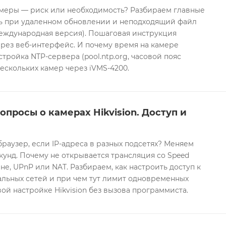
еры — риск или необходимость? Разбираем главные
ть при удаленном обновлении и неподходящий файл
международная версия). Пошаговая инструкция
рез веб-интерфейс. И почему время на камере
тройка NTP-сервера (pool.ntp.org, часовой пояс
ескольких камер через iVMS-4200.
опросы о камерах Hikvision. Доступ и
браузер, если IP-адреса в разных подсетях? Меняем
екунд. Почему не открывается трансляция со Speed
е, UPnP или NAT. Разбираем, как настроить доступ к
альных сетей и при чем тут лимит одновременных
ой настройке Hikvision без вызова программиста.