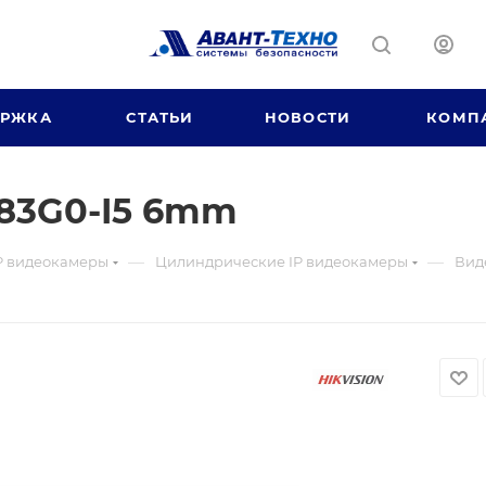
ЕРЖКА
СТАТЬИ
НОВОСТИ
КОМП
83G0-I5 6mm
—
—
P видеокамеры
Цилиндрические IP видеокамеры
Вид