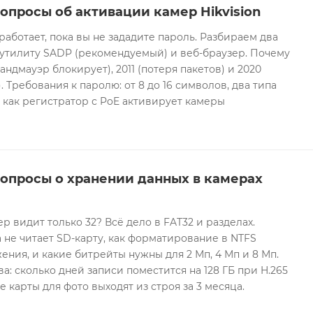
опросы об активации камер Hikvision
 работает, пока вы не зададите пароль. Разбираем два
 утилиту SADP (рекомендуемый) и веб-браузер. Почему
андмауэр блокирует), 2011 (потеря пакетов) и 2020
 Требования к паролю: от 8 до 16 символов, два типа
И как регистратор с PoE активирует камеры
вопросы о хранении данных в камерах
ер видит только 32? Всё дело в FAT32 и разделах.
 не читает SD-карту, как форматирование в NTFS
ния, и какие битрейты нужны для 2 Мп, 4 Мп и 8 Мп.
а: сколько дней записи поместится на 128 ГБ при H.265
е карты для фото выходят из строя за 3 месяца.