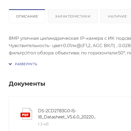
ОПИСАНИЕ
ХАРАКТЕРИСТИКИ
НАЛИЧИЕ
8MP уличная цилиндрическая IP-камера с ИК подсветк
Чувствительность- цвет:0.01лк@(F1,2, AGC ВКЛ) , 0.02
фильтр;Угол обзора объектива: по горизонтали:50°, п
поток: H.265+/H.264+/H.265/H.264, Дополнительный по
изображения-3D DNR; BLC/HLC;ИК подсветка- до 50 
SD/SDHC/SDXC слот; Клиент-HIK-Connect; Защита- IP67
Документы
DS-2CD2T83G0-I5-
I8_Datasheet_V5.6.0_20220609
1,3 мб