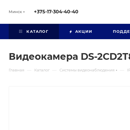
+375-17-304-40-40
Минск
КАТАЛОГ
АКЦИИ
ПОДД
Видеокамера DS-2CD2T
—
—
—
Главная
Каталог
Системы видеонаблюдения
I