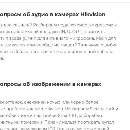
опросы об аудио в камерах Hikvision
он едва слышен? Разбираем подключение микрофона к
контакты клеммной колодки (IN, G, OUT), припаять
 тип входа (LineIn для активного микрофона, MicIn для
т, заикается или вообще не пишет? Типичные ошибки
ульсный блок питания и неэкранированный кабель.
е.
вопросы об изображении в камерах
ый оттенок, снежинки ночью или черно-белое
е проблемы камер Hikvision. Разбираем 9 ситуаций и
ки объектива и настройки Smart IR до борьбы с
гнитными помехами. Почему нельзя протирать купол
не завис ли механизм ICR. Гид по самостоятельной