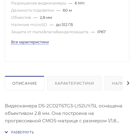
Разрешение видеокамеры
—
6 Мп
Дальность подсветки
—
60 м
Объектив
—
2,8 мм
Наличие microSD
—
до 512 ГБ
Защита от пыли/влаги/вандалозащита
—
IP67
Все характеристики
ОПИСАНИЕ
ХАРАКТЕРИСТИКИ
НАЛИЧИЕ
Видеокамера DS-2CD2T67G3-LIS2UY/SL оснащена
объективом 2.8 мм. Она построена на
прогрессивной CMOS-матрице с размером 1/1.8
дюйма и обеспечивает максимальное разрешение