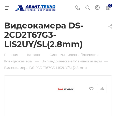
0
Видеокамера DS-
2CD2T67G3-
LIS2UY/SL(2.8mm)
—
—
—
Главная
Каталог
Системы видеонаблюдения
—
—
IP видеокамеры
Цилиндрические IP видеокамеры
Видеокамера DS-2CD2T67G3-LIS2UY/SL(2.8mm)