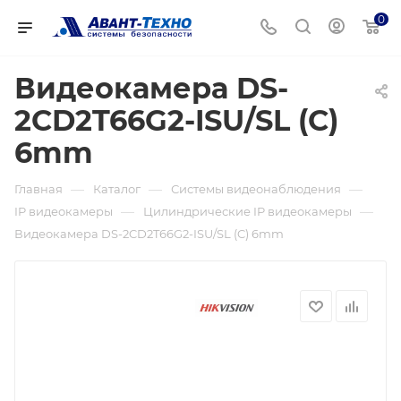
0
Видеокамера DS-
2CD2T66G2-ISU/SL (C)
6mm
—
—
—
Главная
Каталог
Системы видеонаблюдения
—
—
IP видеокамеры
Цилиндрические IP видеокамеры
Видеокамера DS-2CD2T66G2-ISU/SL (C) 6mm