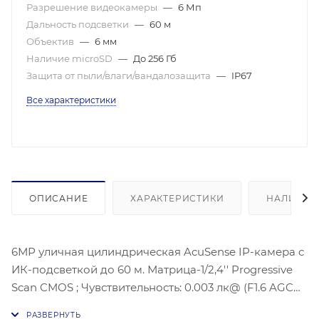
Разрешение видеокамеры
—
6 Мп
Дальность подсветки
—
60 м
Объектив
—
6 мм
Наличие microSD
—
До 256 Гб
Защита от пыли/влаги/вандалозащита
—
IP67
Все характеристики
ОПИСАНИЕ
ХАРАКТЕРИСТИКИ
НАЛИЧИЕ
6МР уличная цилиндрическая AcuSense IP-камера с
ИК-подсветкой до 60 м. Матрица-1/2,4'' Progressive
Scan CMOS ; Чувствительность: 0.003 лк@ (F1.6 AGC
вкл), Угол обзора объектива: по горизонтали:47,5°, по