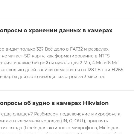
вопросы о хранении данных в камерах
ер видит только 32? Всё дело в FAT32 и разделах.
 не читает SD-карту, как форматирование в NTFS
ния, и какие битрейты нужны для 2 Мп, 4 Мп и 8 Мп.
а: сколько дней записи поместится на 128 ГБ при H.265
е карты для фото выходят из строя за 3 месяца.
опросы об аудио в камерах Hikvision
он едва слышен? Разбираем подключение микрофона к
контакты клеммной колодки (IN, G, OUT), припаять
 тип входа (LineIn для активного микрофона, MicIn для