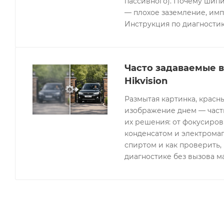
пассивного). Почему шипи
— плохое заземление, имп
Инструкция по диагностик
Часто задаваемые 
Hikvision
Размытая картинка, красн
изображение днем — часты
их решения: от фокусиров
конденсатом и электрома
спиртом и как проверить, 
диагностике без вызова м