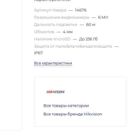
Артикул товара
—
14676
Разрешение видеокамеры
—
6 Мп
Дальность подсветки
—
60 м
Объектив
—
4 мм
Наличие microSD
—
До 256 Гб
Защита от пыли/влаги/вандалозащита
—
IP67
Все характеристики
Все товары категории
Все товары бренда Hikvision