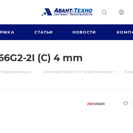
ЕРЖКА
СТАТЬИ
НОВОСТИ
КОМП
6G2-2I (C) 4 mm
—
—
P видеокамеры
Цилиндрические IP видеокамеры
Вид