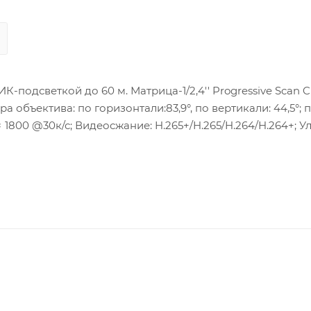
ица-1/2,4'' Progressive Scan CMOS ;
ра объектива: по горизонтали:83,9°, по вертикали: 44,5°; 
0 м; Потребляема мощность: макс.9Вт. Локальное хранил
ащита : IP67.