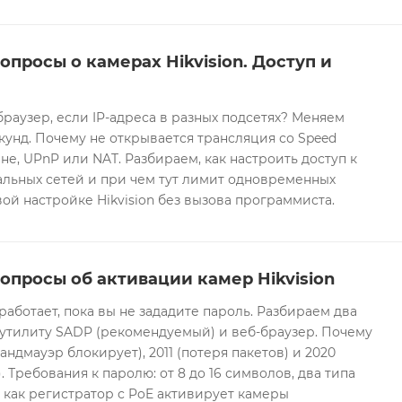
опросы о камерах Hikvision. Доступ и
браузер, если IP-адреса в разных подсетях? Меняем
екунд. Почему не открывается трансляция со Speed
е, UPnP или NAT. Разбираем, как настроить доступ к
альных сетей и при чем тут лимит одновременных
ой настройке Hikvision без вызова программиста.
опросы об активации камер Hikvision
 работает, пока вы не зададите пароль. Разбираем два
 утилиту SADP (рекомендуемый) и веб-браузер. Почему
андмауэр блокирует), 2011 (потеря пакетов) и 2020
 Требования к паролю: от 8 до 16 символов, два типа
И как регистратор с PoE активирует камеры