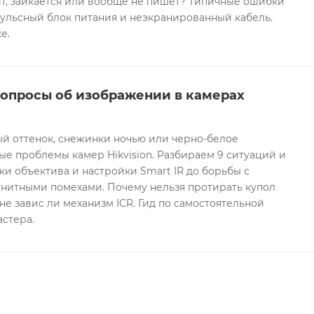
т, заикается или вообще не пишет? Типичные ошибки
ульсный блок питания и неэкранированный кабель.
е.
вопросы об изображении в камерах
ый оттенок, снежинки ночью или черно-белое
е проблемы камер Hikvision. Разбираем 9 ситуаций и
ки объектива и настройки Smart IR до борьбы с
гнитными помехами. Почему нельзя протирать купол
не завис ли механизм ICR. Гид по самостоятельной
астера.