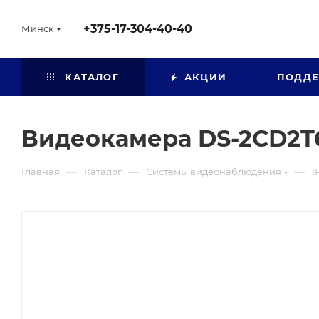
+375-17-304-40-40
Минск
КАТАЛОГ
АКЦИИ
ПОДД
Видеокамера DS-2CD2T6
—
—
—
Главная
Каталог
Системы видеонаблюдения
I