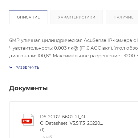
ОПИСАНИЕ
ХАРАКТЕРИСТИКИ
НАЛИЧИЕ
6МР уличная цилиндрическая AcuSense IP-камера с ИК-подсветкой до 60 м. Матр
Чувствительность: 0.003 лк@ (F1.6 AGC вкл), Угол обзо
диагонали: 100,8°, Максимальное разрешение : 3200 × 1800 @30к/с; Видеосжание: H.265+/H.265/H.264/H.264+; Улучшение
изображения- BLC, HLC, 3D DNR; ИК подсветка- до 6
SD/SDHC/SDXC слот; Рабочие условия: -30 °C - +60 °, З
Документы
DS-2CD2T66G2-2I_4I-
C_Datasheet_V5.5.113_20220609
(1)
1,4 мб