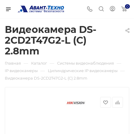
0
Видеокамера DS-
2CD2T47G2-L (C)
2.8mm
—
—
—
Главная
Каталог
Системы видеонаблюдения
—
—
IP видеокамеры
Цилиндрические IP видеокамеры
Видеокамера DS-2CD2T47G2-L (C) 2.8mm