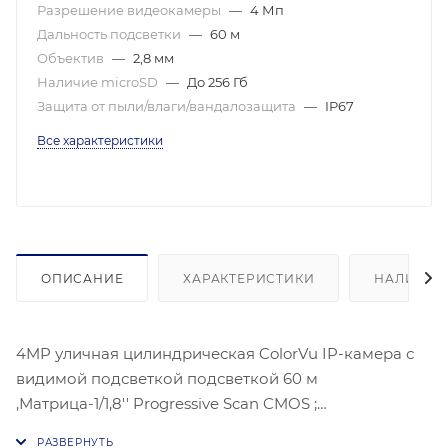
Разрешение видеокамеры
—
4 Мп
Дальность подсветки
—
60 м
Объектив
—
2,8 мм
Наличие microSD
—
До 256 Гб
Защита от пыли/влаги/вандалозащита
—
IP67
Все характеристики
ОПИСАНИЕ
ХАРАКТЕРИСТИКИ
НАЛИЧИЕ
4MP уличная цилиндрическая ColorVu IP-камера с
видимой подсветкой подсветкой 60 м
,Матрица-1/1,8'' Progressive Scan CMOS ;
Чувствительность- цвет:0.0005 лк@(F1.0, AGC ВКЛ)