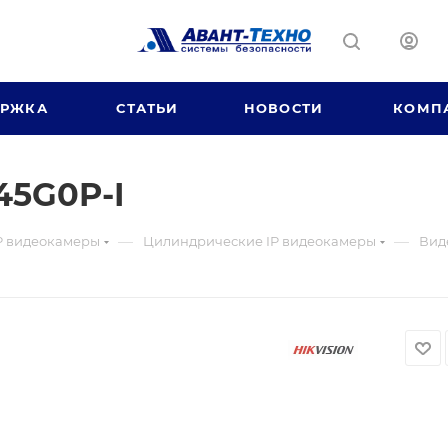
ЕРЖКА
СТАТЬИ
НОВОСТИ
КОМП
45G0P-I
—
—
P видеокамеры
Цилиндрические IP видеокамеры
Вид