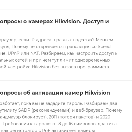
опросы о камерах Hikvision. Доступ и
браузер, если IP-адреса в разных подсетях? Меняем
екунд. Почему не открывается трансляция со Speed
е, UPnP или NAT. Разбираем, как настроить доступ к
альных сетей и при чем тут лимит одновременных
ой настройке Hikvision без вызова программиста.
опросы об активации камер Hikvision
 работает, пока вы не зададите пароль. Разбираем два
 утилиту SADP (рекомендуемый) и веб-браузер. Почему
андмауэр блокирует), 2011 (потеря пакетов) и 2020
 Требования к паролю: от 8 до 16 символов, два типа
И как регистратор с PoE активирует камеры