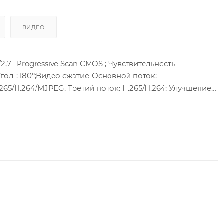
ВИДЕО
'' Progressive Scan CMOS ; Чувствительность-
 Угол-: 180°;Видео сжатие-Основной поток:
265/H.264/MJPEG, Третий поток: H.265/H.264; Улучшение
тандартный PoE : 0,6 A, max:7,2 Вт(802.3af, 36В to 57В)
8,7 Вт , Локальное хранилище- SD/SDHC/SDXC слот;Клиент-H