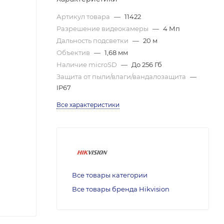
Артикул товара
—
11422
Разрешение видеокамеры
—
4 Мп
Дальность подсветки
—
20 м
Объектив
—
1,68 мм
Наличие microSD
—
До 256 Гб
Защита от пыли/влаги/вандалозащита
—
IP67
Все характеристики
Все товары категории
Все товары бренда Hikvision