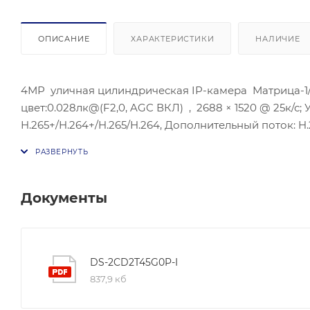
ОПИСАНИЕ
ХАРАКТЕРИСТИКИ
НАЛИЧИЕ
4МР уличная цилиндрическая IP-камера Матрица-1/2,7
цвет:0.028лк@(F2,0, AGC ВКЛ) , 2688 × 1520 @ 25к/с;
H.265+/H.264+/H.265/H.264, Дополнительный поток: H.
изображения-3D DNR; BLC/HLC;Потребляема мощность: c
постоянного тока 12 VDC ± 25% 0.3 A to 0.2 A, max: 
Connect;рабочие условия:-30 °C to +60 °C
Документы
DS-2CD2T45G0P-I
837,9 кб