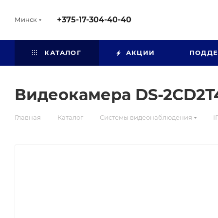
+375-17-304-40-40
Минск
КАТАЛОГ
АКЦИИ
ПОДД
Видеокамера DS-2CD2T
—
—
—
Главная
Каталог
Системы видеонаблюдения
I