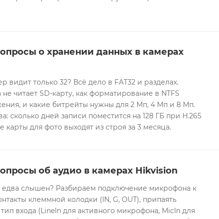
вопросы о хранении данных в камерах
ер видит только 32? Всё дело в FAT32 и разделах.
 не читает SD-карту, как форматирование в NTFS
ния, и какие битрейты нужны для 2 Мп, 4 Мп и 8 Мп.
а: сколько дней записи поместится на 128 ГБ при H.265
е карты для фото выходят из строя за 3 месяца.
опросы об аудио в камерах Hikvision
он едва слышен? Разбираем подключение микрофона к
контакты клеммной колодки (IN, G, OUT), припаять
 тип входа (LineIn для активного микрофона, MicIn для