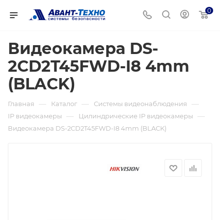
0
Видеокамера DS-
2CD2T45FWD-I8 4mm
(BLACK)
—
—
—
Главная
Каталог
Системы видеонаблюдения
—
—
IP видеокамеры
Цилиндрические IP видеокамеры
Видеокамера DS-2CD2T45FWD-I8 4mm (BLACK)