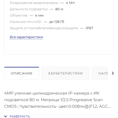
Разрешение видеокамеры
—
4 Мп
Дальность подсветки
—
80 м
Объектив
—
4 мм
Наличие microSD
—
до 128 Гб
Защита от пыли/влаги/вандалозащита
—
IP67
Все характеристики
ОПИСАНИЕ
ХАРАКТЕРИСТИКИ
НАЛИЧИЕ
4MP уличная цилиндрическая IP-камера с ИК
подсветкой 80 м. Матрица-1/2,5 Progressive Scan
CMOS ; Чувствительность- цвет:0.008лк@(F1,2, AGC
ВКЛ) , 0.014 лк @ (F1.6, AGC вкл) 2688 × 1520@30 к/с;