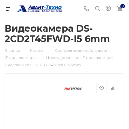
0
Видеокамера DS-
2CD2T45FWD-I5 6mm
—
—
—
Главная
Каталог
Системы видеонаблюдения
—
—
IP видеокамеры
Цилиндрические IP видеокамеры
Видеокамера DS-2CD2T45FWD-I5 6mm