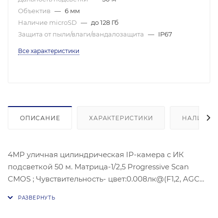
Объектив
—
6 мм
Наличие microSD
—
до 128 Гб
Защита от пыли/влаги/вандалозащита
—
IP67
Все характеристики
ОПИСАНИЕ
ХАРАКТЕРИСТИКИ
НАЛИЧИЕ
4MP уличная цилиндрическая IP-камера с ИК
подсветкой 50 м. Матрица-1/2,5 Progressive Scan
CMOS ; Чувствительность- цвет:0.008лк@(F1,2, AGC
ВКЛ) , 0.014 лк @ (F1.6, AGC вкл) 2688 × 1520 @30 к/с;
механический ИК-фильтр;Угол обзора объектива: по
горизонтали:53°, по вертикали: 30°; по горизонтали: