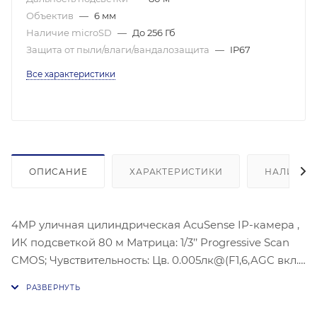
Объектив
—
6 мм
Наличие microSD
—
До 256 Гб
Защита от пыли/влаги/вандалозащита
—
IP67
Все характеристики
ОПИСАНИЕ
ХАРАКТЕРИСТИКИ
НАЛИЧИЕ
4MP уличная цилиндрическая AcuSense IP-камера ,
ИК подсветкой 80 м Матрица: 1/3’’ Progressive Scan
CMOS; Чувствительность: Цв. 0.005лк@(F1,6,AGC вкл.),
0лк с ИК;Угол обзора объектива: по горизонтали:52°,
по вертикали:28°, по диагонали:61°,Видеосжатие:
H.265/H.264/H.264+/H.265+; Максимальное