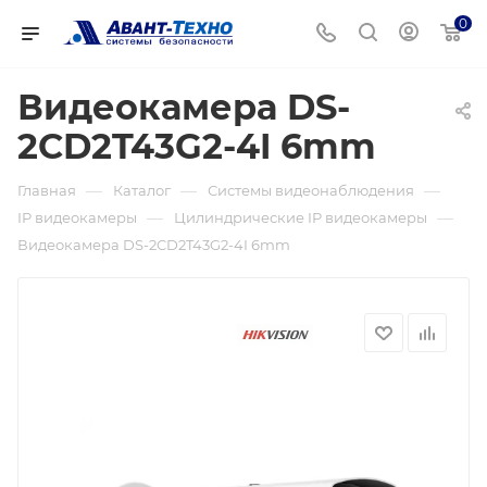
0
Видеокамера DS-
2CD2T43G2-4I 6mm
—
—
—
Главная
Каталог
Системы видеонаблюдения
—
—
IP видеокамеры
Цилиндрические IP видеокамеры
Видеокамера DS-2CD2T43G2-4I 6mm