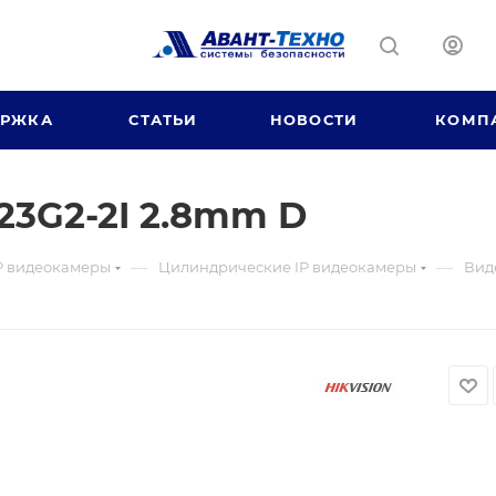
ЕРЖКА
СТАТЬИ
НОВОСТИ
КОМП
3G2-2I 2.8mm D
—
—
P видеокамеры
Цилиндрические IP видеокамеры
Вид