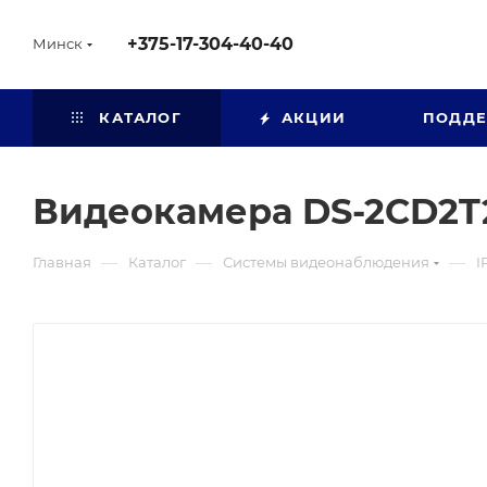
+375-17-304-40-40
Минск
КАТАЛОГ
АКЦИИ
ПОДД
Видеокамера DS-2CD2T2
—
—
—
Главная
Каталог
Системы видеонаблюдения
I