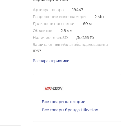
Артикул товара
—
19447
Разрешение видеокамеры
—
2 Мп
Дальность подсветки
—
60 м
Объектив
—
2,8 мм
Наличие microSD
—
До 256 Гб
Защита от пыли/влаги/вандалозащита
—
IP67
Все характеристики
Все товары категории
Все товары бренда Hikvision