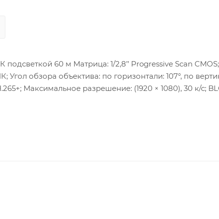
подсветкой 60 м Матрица: 1/2,8’’ Progressive Scan CMOS;
ИК; Угол обзора объектива: по горизонтали: 107°, по вертик
.265+; Максимальное разрешение: (1920 × 1080), 30 к/с; B
итание: DC12В ± 25%/PoE(802.3af); Потребляемая мощность
 или меньше (без конденсата); Защита: IP67.