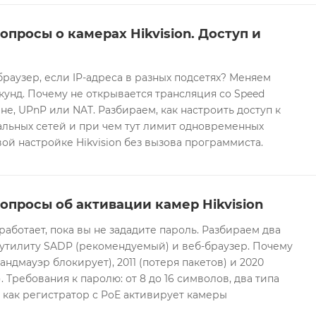
опросы о камерах Hikvision. Доступ и
браузер, если IP-адреса в разных подсетях? Меняем
екунд. Почему не открывается трансляция со Speed
е, UPnP или NAT. Разбираем, как настроить доступ к
альных сетей и при чем тут лимит одновременных
ой настройке Hikvision без вызова программиста.
опросы об активации камер Hikvision
 работает, пока вы не зададите пароль. Разбираем два
 утилиту SADP (рекомендуемый) и веб-браузер. Почему
андмауэр блокирует), 2011 (потеря пакетов) и 2020
 Требования к паролю: от 8 до 16 символов, два типа
И как регистратор с PoE активирует камеры