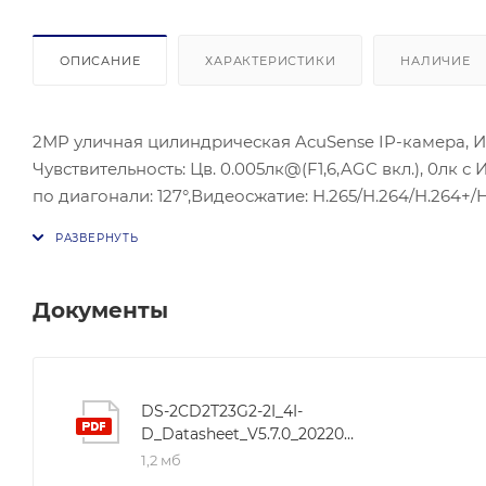
ОПИСАНИЕ
ХАРАКТЕРИСТИКИ
НАЛИЧИЕ
2МP уличная цилиндрическая AcuSense IP-камера, ИК 
Чувствительность: Цв. 0.005лк@(F1,6,AGC вкл.), 0лк с 
по диагонали: 127°,Видеосжатие: H.265/H.264/H.264+/H
DNR; Сетевой интерфейс: 1 RJ45 10M/100M Ethernet; П
макс.; Рабочие условия: -30 °C…+60 °C, влажность 95%
Документы
DS-2CD2T23G2-2I_4I-
D_Datasheet_V5.7.0_20220601
1,2 мб