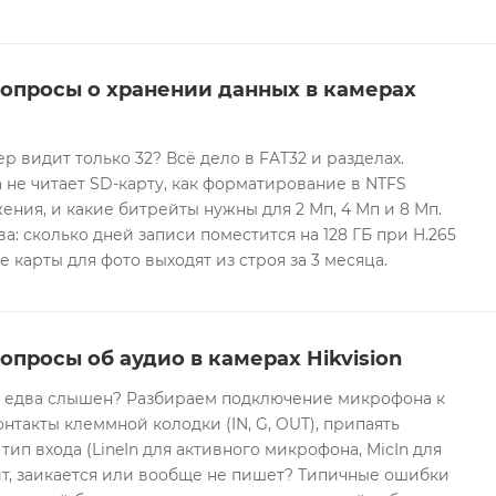
вопросы о хранении данных в камерах
ер видит только 32? Всё дело в FAT32 и разделах.
 не читает SD-карту, как форматирование в NTFS
ния, и какие битрейты нужны для 2 Мп, 4 Мп и 8 Мп.
а: сколько дней записи поместится на 128 ГБ при H.265
е карты для фото выходят из строя за 3 месяца.
опросы об аудио в камерах Hikvision
он едва слышен? Разбираем подключение микрофона к
контакты клеммной колодки (IN, G, OUT), припаять
 тип входа (LineIn для активного микрофона, MicIn для
т, заикается или вообще не пишет? Типичные ошибки