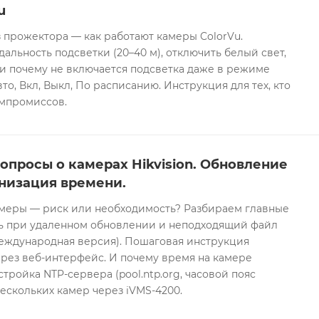
u
 прожектора — как работают камеры ColorVu.
дальность подсветки (20–40 м), отключить белый свет,
и почему не включается подсветка даже в режиме
то, Вкл, Выкл, По расписанию. Инструкция для тех, кто
омпромиссов.
опросы о камерах Hikvision. Обновление
низация времени.
еры — риск или необходимость? Разбираем главные
ть при удаленном обновлении и неподходящий файл
международная версия). Пошаговая инструкция
рез веб-интерфейс. И почему время на камере
тройка NTP-сервера (pool.ntp.org, часовой пояс
ескольких камер через iVMS-4200.