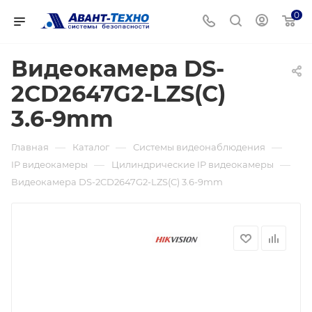
0
Видеокамера DS-
2CD2647G2-LZS(C)
3.6-9mm
—
—
—
Главная
Каталог
Системы видеонаблюдения
—
—
IP видеокамеры
Цилиндрические IP видеокамеры
Видеокамера DS-2CD2647G2-LZS(C) 3.6-9mm