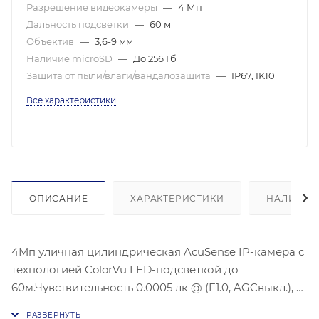
Разрешение видеокамеры
—
4 Мп
Дальность подсветки
—
60 м
Объектив
—
3,6-9 мм
Наличие microSD
—
До 256 Гб
Защита от пыли/влаги/вандалозащита
—
IP67, IK10
Все характеристики
ОПИСАНИЕ
ХАРАКТЕРИСТИКИ
НАЛИЧИЕ
4Мп уличная цилиндрическая AcuSense IP-камера с
технологией ColorVu LED-подсветкой до
60м.Чувствительность 0.0005 лк @ (F1.0, AGCвыкл.), 0
лк с подсветкой белым светом, Максимальное