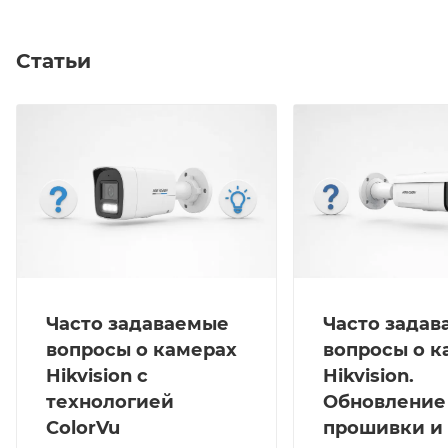
0.011 лк @ (F1.4, AGC вкл) 1920 × 1080 @30 к/с; Угол-:
105-35°;механический ИК-фильтр;Видео сжатие-
Основной поток: H.265+/H.264+/H.265/H.264,
Статьи
Дополнительный поток: H.265/H.264/MJPEG, Третий
поток: H.265/H.264; Улучшение изображения-3D DNR;
BLC/HLC;ИК подсветка- до 50 м; Потребляема
мощность: cтандартный PoE : 1,2 A, max:14,5
Вт(802.3af, 36В to 57В), постоянного тока 12 VDC ± 25%
0.5 A to 0.3 A, max: 18 Вт , Локальное хранилище-
SD/SDHC/SDXC слот;Клиент-HIK-
Connect;Защита- IP66,IK10;рабочие условия:-30 °C to
+60 °C ,моторизированный вариообъектив ,канал
звука (подключение внешнего микрофона)
Часто задаваемые
Часто зада
вопросы о камерах
вопросы о к
Hikvision с
Hikvision.
технологией
Обновление
ColorVu
прошивки и