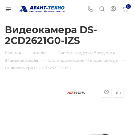
0
Видеокамера DS-
2CD2621G0-IZS
—
—
—
Главная
Каталог
Системы видеонаблюдения
—
—
IP видеокамеры
Цилиндрические IP видеокамеры
Видеокамера DS-2CD2621G0-IZS