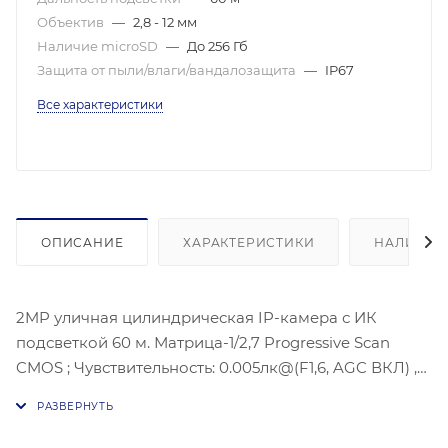
Объектив
—
2,8 - 12 мм
Наличие microSD
—
До 256 Гб
Защита от пыли/влаги/вандалозащита
—
IP67
Все характеристики
ОПИСАНИЕ
ХАРАКТЕРИСТИКИ
НАЛИЧИЕ
2MP уличная цилиндрическая IP-камера с ИК
подсветкой 60 м. Матрица-1/2,7 Progressive Scan
CMOS ; Чувствительность: 0.005лк@(F1,6, AGC ВКЛ) ,
1920 × 1080 @30 к/с; механический ИК-фильтр;Угол
обзора объектива: по горизонтали: 94-36°, по
вертикали: 50 - 20°; по горизонтали: 109 - 42°,Видео