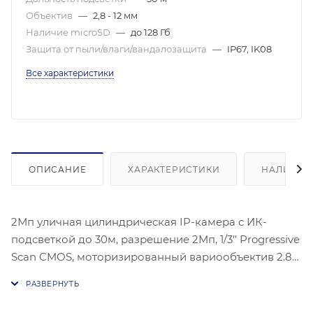
Объектив
—
2,8 - 12 мм
Наличие microSD
—
до 128 Гб
Защита от пыли/влаги/вандалозащита
—
IP67, IK08
Все характеристики
ОПИСАНИЕ
ХАРАКТЕРИСТИКИ
НАЛИЧИЕ
2Мп уличная цилиндрическая IP-камера с ИК-
подсветкой до 30м, разрешение 2Мп, 1/3’’ Progressive
Scan CMOS, моторизированный вариообъектив 2.8
мм - 12 мм, слот для microSD до 128Гб,ИК-подсветка
до 30м, широкий температурный диапазон: -40
°C...+60 °C, защита: IP67, питание DC12В / PoE, канал