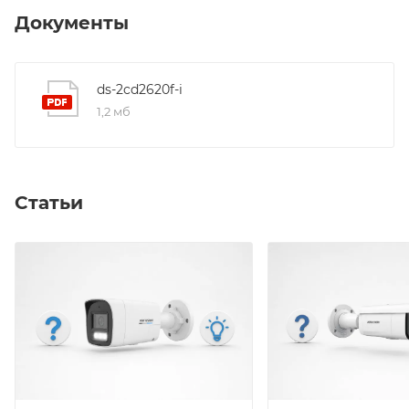
звука для подключения внешнего микрофона.
Документы
ds-2cd2620f-i
1,2 мб
Статьи