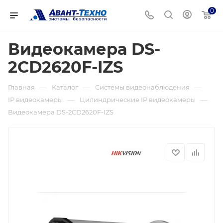
0
Видеокамера DS-
2CD2620F-IZS
—
—
—
Главная
Каталог
Системы видеонаблюдения
—
—
IP видеокамеры
Цилиндрические IP видеокамеры
Видеокамера DS-2CD2620F-IZS