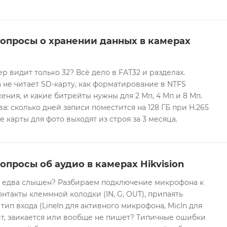
вопросы о хранении данных в камерах
ер видит только 32? Всё дело в FAT32 и разделах.
 не читает SD-карту, как форматирование в NTFS
ния, и какие битрейты нужны для 2 Мп, 4 Мп и 8 Мп.
а: сколько дней записи поместится на 128 ГБ при H.265
е карты для фото выходят из строя за 3 месяца.
опросы об аудио в камерах Hikvision
он едва слышен? Разбираем подключение микрофона к
контакты клеммной колодки (IN, G, OUT), припаять
 тип входа (LineIn для активного микрофона, MicIn для
т, заикается или вообще не пишет? Типичные ошибки