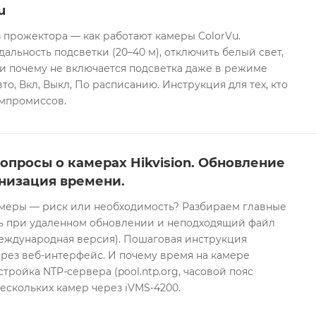
u
 прожектора — как работают камеры ColorVu.
дальность подсветки (20–40 м), отключить белый свет,
и почему не включается подсветка даже в режиме
то, Вкл, Выкл, По расписанию. Инструкция для тех, кто
омпромиссов.
опросы о камерах Hikvision. Обновление
низация времени.
еры — риск или необходимость? Разбираем главные
ть при удаленном обновлении и неподходящий файл
международная версия). Пошаговая инструкция
рез веб-интерфейс. И почему время на камере
тройка NTP-сервера (pool.ntp.org, часовой пояс
ескольких камер через iVMS-4200.