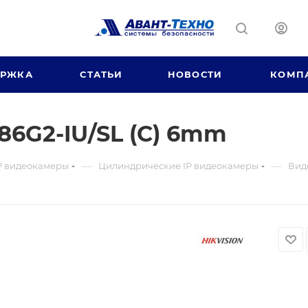
ЕРЖКА
СТАТЬИ
НОВОСТИ
КОМП
6G2-IU/SL (C) 6mm
—
—
P видеокамеры
Цилиндрические IP видеокамеры
Вид