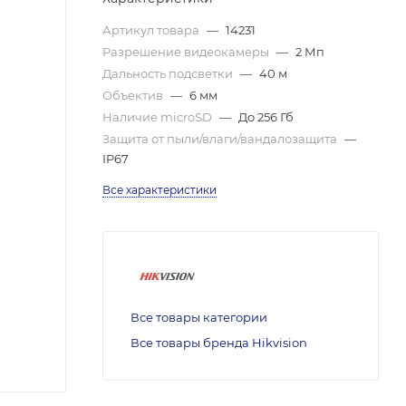
Артикул товара
—
14231
Разрешение видеокамеры
—
2 Мп
Дальность подсветки
—
40 м
Объектив
—
6 мм
Наличие microSD
—
До 256 Гб
Защита от пыли/влаги/вандалозащита
—
IP67
Все характеристики
Все товары категории
Все товары бренда Hikvision