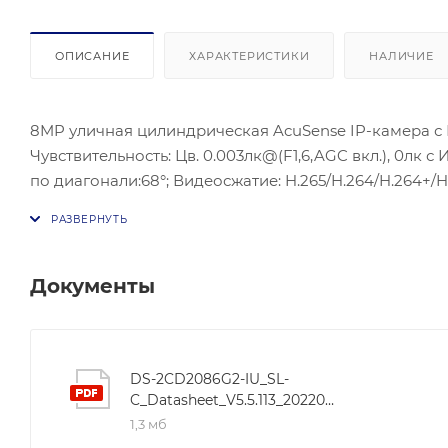
ОПИСАНИЕ
ХАРАКТЕРИСТИКИ
НАЛИЧИЕ
8MP уличная цилиндрическая AcuSense IP-камера с ИК
Чувствительность: Цв. 0.003лк@(F1,6,AGC вкл.), 0лк с 
по диагонали:68°; Видеосжатие: H.265/H.264/H.264+/H
DNRC; ONVIF(PROFILE S,PROFILE G), ISAPI; Сетевой ин
25%/PoE(802.3af); Потребляемая мощность: 8 Вт макс.
конденсата); Защита: IP67. Встроенный микрофон, ст
Документы
DS-2CD2086G2-IU_SL-
C_Datasheet_V5.5.113_20220607
1,3 мб