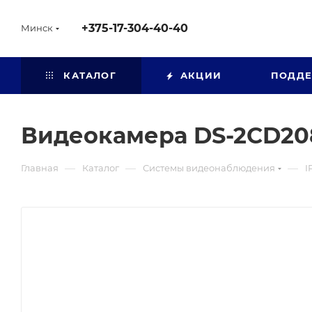
+375-17-304-40-40
Минск
КАТАЛОГ
АКЦИИ
ПОДД
Видеокамера DS-2CD208
—
—
—
Главная
Каталог
Системы видеонаблюдения
I