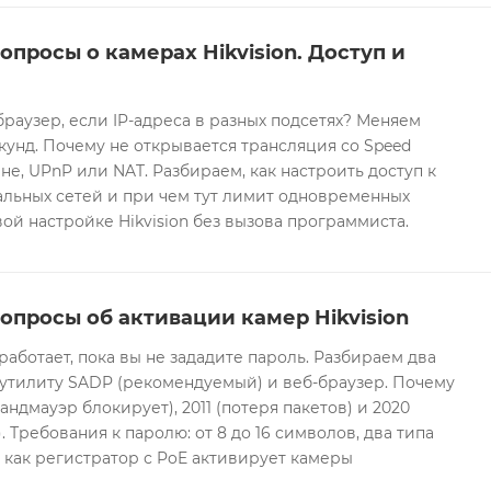
опросы о камерах Hikvision. Доступ и
браузер, если IP-адреса в разных подсетях? Меняем
екунд. Почему не открывается трансляция со Speed
е, UPnP или NAT. Разбираем, как настроить доступ к
альных сетей и при чем тут лимит одновременных
ой настройке Hikvision без вызова программиста.
опросы об активации камер Hikvision
 работает, пока вы не зададите пароль. Разбираем два
 утилиту SADP (рекомендуемый) и веб-браузер. Почему
андмауэр блокирует), 2011 (потеря пакетов) и 2020
 Требования к паролю: от 8 до 16 символов, два типа
И как регистратор с PoE активирует камеры