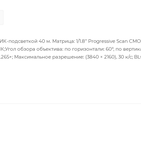
-подсветкой 40 м. Матрица: 1/1.8’’ Progressive Scan CMO
ИК;Угол обзора объектива: по горизонтали: 60°, по вертика
.265+; Максимальное разрешение: (3840 × 2160), 30 к/с; B
терфейс: 1 RJ45 10M/100M Ethernet; Питание: DC12В ±
; Рабочие условия: -30 °C…+60 °C, влажность 95% или мен
робоскоп, аудио-тревога.