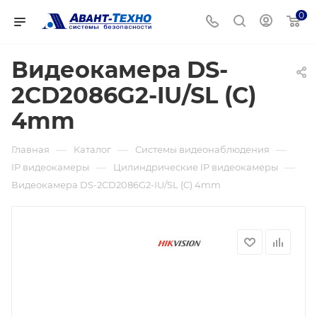
0
Видеокамера DS-
2CD2086G2-IU/SL (C)
4mm
—
—
—
Главная
Каталог
Системы видеонаблюдения
—
—
IP видеокамеры
Цилиндрические IP видеокамеры
Видеокамера DS-2CD2086G2-IU/SL (C) 4mm