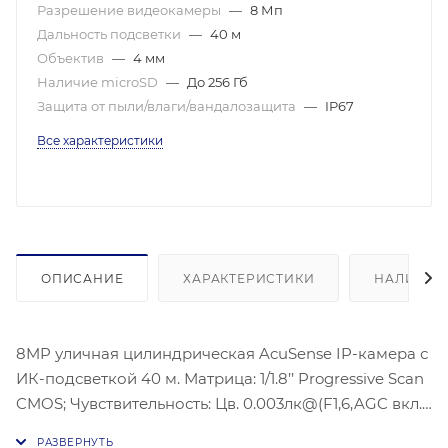
Разрешение видеокамеры
—
8 Мп
Дальность подсветки
—
40 м
Объектив
—
4 мм
Наличие microSD
—
До 256 Гб
Защита от пыли/влаги/вандалозащита
—
IP67
Все характеристики
ОПИСАНИЕ
ХАРАКТЕРИСТИКИ
НАЛИЧИЕ
8MP уличная цилиндрическая AcuSense IP-камера с
ИК-подсветкой 40 м. Матрица: 1/1.8’’ Progressive Scan
CMOS; Чувствительность: Цв. 0.003лк@(F1,6,AGC вкл.),
0лк с ИК;Угол обзора объектива: по горизонтали: