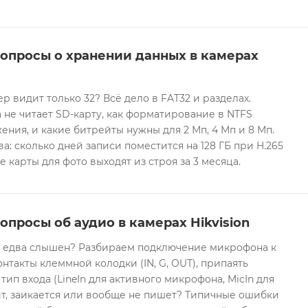
вопросы о хранении данных в камерах
ер видит только 32? Всё дело в FAT32 и разделах.
 не читает SD-карту, как форматирование в NTFS
ния, и какие битрейты нужны для 2 Мп, 4 Мп и 8 Мп.
а: сколько дней записи поместится на 128 ГБ при H.265
е карты для фото выходят из строя за 3 месяца.
опросы об аудио в камерах Hikvision
он едва слышен? Разбираем подключение микрофона к
контакты клеммной колодки (IN, G, OUT), припаять
 тип входа (LineIn для активного микрофона, MicIn для
т, заикается или вообще не пишет? Типичные ошибки