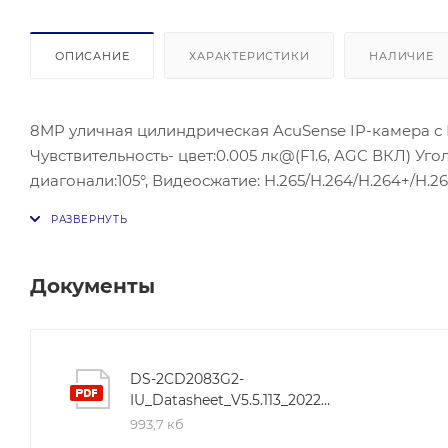
ОПИСАНИЕ
ХАРАКТЕРИСТИКИ
НАЛИЧИЕ
8MP уличная цилиндрическая AcuSense IP-камера с ИК
Чувствительность- цвет:0.005 лк@(F1.6, AGC ВКЛ) Угол
диагонали:105°, Видеосжатие: H.265/H.264/H.264+/H.2
S,PROFILE G), ISAPI; Сетевой интерфейс: 1 RJ45 10M/1
мощность: 7,2 Вт макс.; Рабочие условия: -30 °C…+60 
Материал корпуса: Металл ; Размеры:70 ×161.7 мм; В
Документы
DS-2CD2083G2-
IU_Datasheet_V5.5.113_20220114
993,7 кб