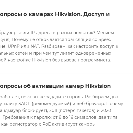
опросы о камерах Hikvision. Доступ и
браузер, если IP-адреса в разных подсетях? Меняем
екунд. Почему не открывается трансляция со Speed
е, UPnP или NAT. Разбираем, как настроить доступ к
альных сетей и при чем тут лимит одновременных
ой настройке Hikvision без вызова программиста.
опросы об активации камер Hikvision
 работает, пока вы не зададите пароль. Разбираем два
 утилиту SADP (рекомендуемый) и веб-браузер. Почему
андмауэр блокирует), 2011 (потеря пакетов) и 2020
 Требования к паролю: от 8 до 16 символов, два типа
И как регистратор с PoE активирует камеры