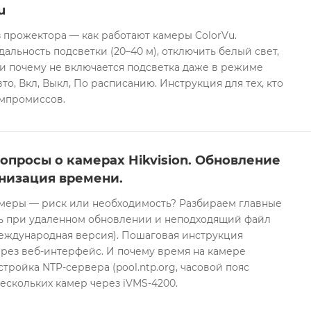
u
 прожектора — как работают камеры ColorVu.
дальность подсветки (20–40 м), отключить белый свет,
и почему не включается подсветка даже в режиме
то, Вкл, Выкл, По расписанию. Инструкция для тех, кто
омпромиссов.
опросы о камерах Hikvision. Обновление
низация времени.
еры — риск или необходимость? Разбираем главные
ть при удаленном обновлении и неподходящий файл
международная версия). Пошаговая инструкция
рез веб-интерфейс. И почему время на камере
тройка NTP-сервера (pool.ntp.org, часовой пояс
ескольких камер через iVMS-4200.