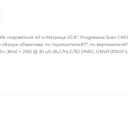
 подсветкой 40 м Матрица-1/2.8"; Progressive Scan CMO
 обзора объектива: по горизонтали:87°, по вертикали:46°
65+; 3840 × 2160 @ 30 к/с; BLC/HLC/3D DNRC; ONVIF(PROFI
00M Ethernet; Питание: DC12В ± 25%/PoE(802.3af); Потреб
°C, влажность 95% или меньше (без конденсата); Защита: I
ес: 0,49кг.Встроенный микрофон