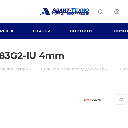
ЕРЖКА
СТАТЬИ
НОВОСТИ
КОМП
83G2-IU 4mm
—
—
P видеокамеры
Цилиндрические IP видеокамеры
Вид