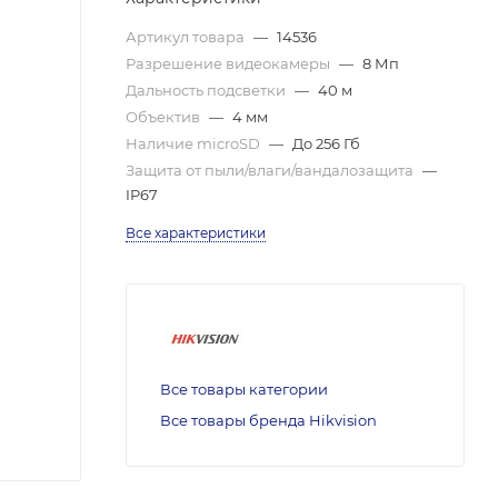
Артикул товара
—
14536
Разрешение видеокамеры
—
8 Мп
Дальность подсветки
—
40 м
Объектив
—
4 мм
Наличие microSD
—
До 256 Гб
Защита от пыли/влаги/вандалозащита
—
IP67
Все характеристики
Все товары категории
Все товары бренда Hikvision