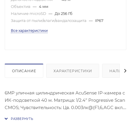
Объектив
—
4 мм
Наличие microSD
—
До 256 Гб
Защита от пыли/влаги/вандалозащита
—
IP67
Все характеристики
ОПИСАНИЕ
ХАРАКТЕРИСТИКИ
НАЛИЧИЕ
6MP уличная цилиндрическая AcuSense IP-камера с
ИК-подсветкой 40 м. Матрица: 1/2.4’’ Progressive Scan
CMOS; Чувствительность: Цв. 0.003лк@(F1,6,AGC вкл.),
0лк с ИК;Угол обзора объектива: по горизонтали:
83,9°, по вертикали: 44,5°, по диагонали:100,8°;
Видеосжатие: H.265/H.264/H.264+/H.265+;