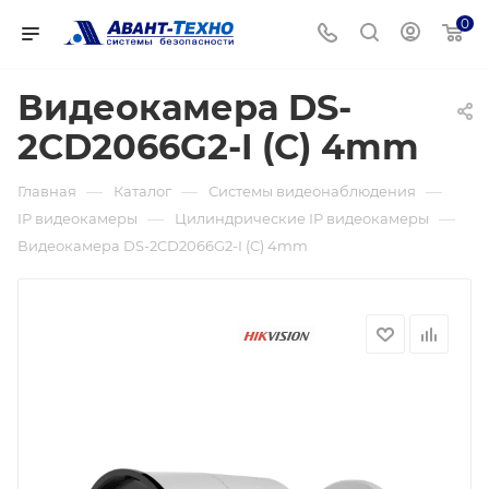
0
Видеокамера DS-
2CD2066G2-I (C) 4mm
—
—
—
Главная
Каталог
Системы видеонаблюдения
—
—
IP видеокамеры
Цилиндрические IP видеокамеры
Видеокамера DS-2CD2066G2-I (C) 4mm