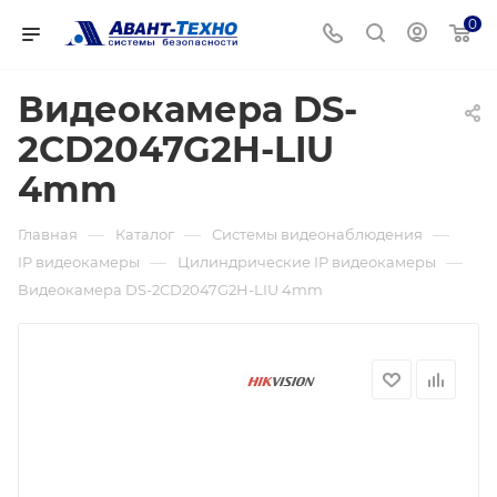
0
Видеокамера DS-
2CD2047G2H-LIU
4mm
—
—
—
Главная
Каталог
Системы видеонаблюдения
—
—
IP видеокамеры
Цилиндрические IP видеокамеры
Видеокамера DS-2CD2047G2H-LIU 4mm