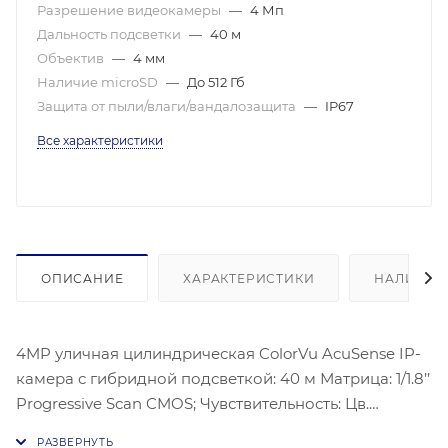
Разрешение видеокамеры
—
4 Мп
Дальность подсветки
—
40 м
Объектив
—
4 мм
Наличие microSD
—
До 512 Гб
Защита от пыли/влаги/вандалозащита
—
IP67
Все характеристики
ОПИСАНИЕ
ХАРАКТЕРИСТИКИ
НАЛИЧИЕ
4MP уличная цилиндрическая ColorVu AcuSense IP-
камера с гибридной подсветкой: 40 м Матрица: 1/1.8’’
Progressive Scan CMOS; Чувствительность: Цв.
0.0005лк@(F104 AGC вкл.); Угол обзора объектива: