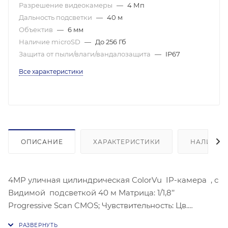
Разрешение видеокамеры
—
4 Мп
Дальность подсветки
—
40 м
Объектив
—
6 мм
Наличие microSD
—
До 256 Гб
Защита от пыли/влаги/вандалозащита
—
IP67
Все характеристики
ОПИСАНИЕ
ХАРАКТЕРИСТИКИ
НАЛИЧИЕ
4MP уличная цилиндрическая ColorVu IP-камера , с
Видимой подсветкой 40 м Матрица: 1/1,8’’
Progressive Scan CMOS; Чувствительность: Цв.
0.0005лк@(F1,0,AGC вкл.), 0лк с ИК;Угол обзора