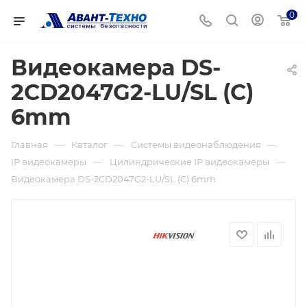
0
Видеокамера DS-
2CD2047G2-LU/SL (C)
6mm
—
—
—
Главная
Каталог
Системы видеонаблюдения
—
—
IP видеокамеры
Цилиндрические IP видеокамеры
Видеокамера DS-2CD2047G2-LU/SL (C) 6mm