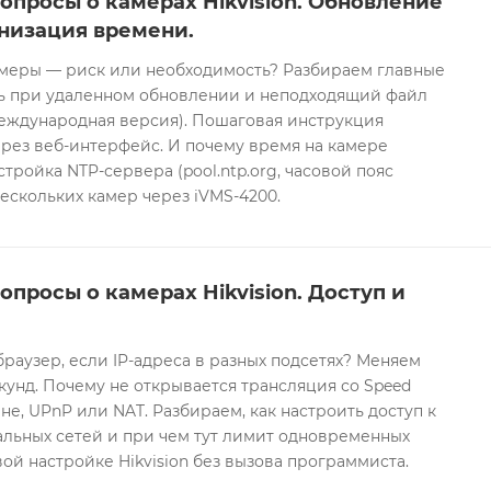
опросы о камерах Hikvision. Обновление
низация времени.
еры — риск или необходимость? Разбираем главные
ть при удаленном обновлении и неподходящий файл
международная версия). Пошаговая инструкция
рез веб-интерфейс. И почему время на камере
тройка NTP-сервера (pool.ntp.org, часовой пояс
ескольких камер через iVMS-4200.
опросы о камерах Hikvision. Доступ и
браузер, если IP-адреса в разных подсетях? Меняем
екунд. Почему не открывается трансляция со Speed
е, UPnP или NAT. Разбираем, как настроить доступ к
альных сетей и при чем тут лимит одновременных
ой настройке Hikvision без вызова программиста.