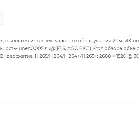
 дальностью интеллектуального обнаружения 20м, ИК по
льность- цвет:0.005 лк@(F1.6, AGC ВКЛ) Угол обзора объек
Видеосжатие: H.265/H.264/H.264+/H.265+; 2688 × 1520 @ 30 
; Сетевой интерфейс: 1 RJ45 10M/100M Ethernet; Встрое
бляемая мощность: 7 Вт макс.; Рабочие условия: -30 °C…+6
 IP67.