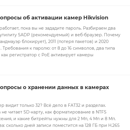
опросы об активации камер Hikvision
 работает, пока вы не зададите пароль. Разбираем два
 утилиту SADP (рекомендуемый) и веб-браузер. Почему
андмауэр блокирует), 2011 (потеря пакетов) и 2020
 Требования к паролю: от 8 до 16 символов, два типа
И как регистратор с PoE активирует камеры
вопросы о хранении данных в камерах
ер видит только 32? Всё дело в FAT32 и разделах.
 не читает SD-карту, как форматирование в NTFS
ния, и какие битрейты нужны для 2 Мп, 4 Мп и 8 Мп.
а: сколько дней записи поместится на 128 ГБ при H.265