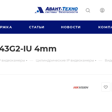
ЕРЖКА
СТАТЬИ
НОВОСТИ
КОМП
43G2-IU 4mm
—
—
P видеокамеры
Цилиндрические IP видеокамеры
Вид