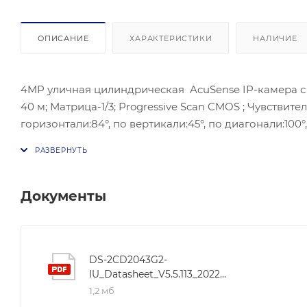
ОПИСАНИЕ
ХАРАКТЕРИСТИКИ
НАЛИЧИЕ
4MP уличная цилиндрическая AcuSense IP-камера с
40 м; Матрица-1/3; Progressive Scan CMOS ; Чувствите
горизонтали:84°, по вертикали:45°, по диагонали:100°,
BLC/HLC/3D DNRC; ONVIF(PROFILE S,PROFILE G), ISAPI
микрофон . Питание: DC12В ± 25%/PoE(802.3af); Потре
влажность 95% или меньше (без конденсата); Защита:
Документы
DS-2CD2043G2-
IU_Datasheet_V5.5.113_20220527
1,2 мб