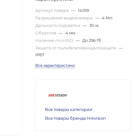
Артикул товара
—
14559
Разрешение видеокамеры
—
4 Мп
Дальность подсветки
—
30 м
Объектив
—
4 мм
Наличие microSD
—
До 256 Гб
Защита от пыли/влаги/вандалозащита
—
IP67
Все характеристики
Все товары категории
Все товары бренда Hikvision