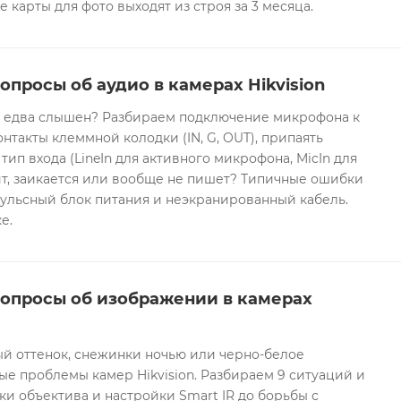
е карты для фото выходят из строя за 3 месяца.
опросы об аудио в камерах Hikvision
он едва слышен? Разбираем подключение микрофона к
контакты клеммной колодки (IN, G, OUT), припаять
 тип входа (LineIn для активного микрофона, MicIn для
т, заикается или вообще не пишет? Типичные ошибки
ульсный блок питания и неэкранированный кабель.
е.
вопросы об изображении в камерах
ый оттенок, снежинки ночью или черно-белое
е проблемы камер Hikvision. Разбираем 9 ситуаций и
ки объектива и настройки Smart IR до борьбы с