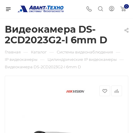
0
Видеокамера DS-
2CD2023G2-I 6mm D
—
—
—
Главная
Каталог
Системы видеонаблюдения
—
—
IP видеокамеры
Цилиндрические IP видеокамеры
Видеокамера DS-2CD2023G2-I 6mm D