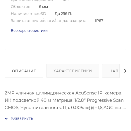
Объектив
—
6 мм
Наличие microSD
—
До 256 Гб
Защита от пыли/влаги/вандалозащита
—
IP67
Все характеристики
ОПИСАНИЕ
ХАРАКТЕРИСТИКИ
НАЛИЧИЕ
2MP уличная цилиндрическая AcuSense IP-камера,
ИК подсветкой 40 м Матрица: 1/2.8’’ Progressive Scan
CMOS; Чувствительность: Цв. 0.005лк@(F1,6,AGC вкл.),
0лк с ИК; Угол обзора объектива: по горизонтали:
54°, по вертикали: 29°, по диагонали:
63°;Видеосжатие: H.265/H.264/H.264+/H.265+;