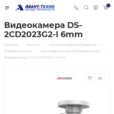
0
Видеокамера DS-
2CD2023G2-I 6mm
—
—
—
Главная
Каталог
Системы видеонаблюдения
—
—
IP видеокамеры
Цилиндрические IP видеокамеры
Видеокамера DS-2CD2023G2-I 6mm