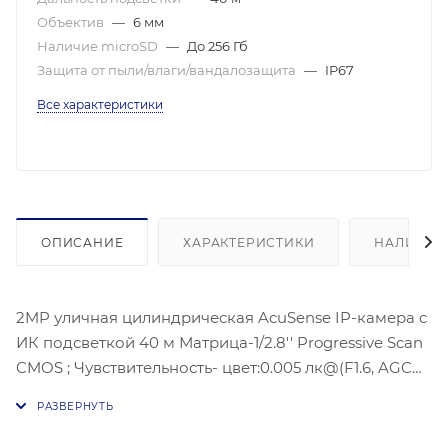
Объектив
—
6 мм
Наличие microSD
—
До 256 Гб
Защита от пыли/влаги/вандалозащита
—
IP67
Все характеристики
ОПИСАНИЕ
ХАРАКТЕРИСТИКИ
НАЛИЧИЕ
2MP уличная цилиндрическая AcuSense IP-камера с
ИК подсветкой 40 м Матрица-1/2.8'' Progressive Scan
CMOS ; Чувствительность- цвет:0.005 лк@(F1.6, AGC
ВКЛ) Угол обзора объектива: по горизонтали:54°, по
вертикали:29°, по диагонали:63°, Видеосжатие:
H.265/H.264/H.264+/H.265+;1920 × 1080 @ 30 к/с;