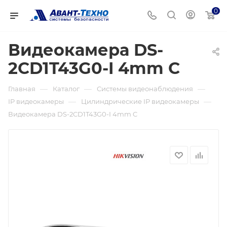
0
Видеокамера DS-
2CD1T43G0-I 4mm C
—
—
—
Главная
Каталог
Системы видеонаблюдения
—
—
IP видеокамеры
Цилиндрические IP видеокамеры
Видеокамера DS-2CD1T43G0-I 4mm C