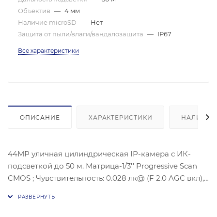
Объектив
—
4 мм
Наличие microSD
—
Нет
Защита от пыли/влаги/вандалозащита
—
IP67
Все характеристики
ОПИСАНИЕ
ХАРАКТЕРИСТИКИ
НАЛИЧИЕ
44МР уличная цилиндрическая IP-камера с ИК-
подсветкой до 50 м. Матрица-1/3'' Progressive Scan
CMOS ; Чувствительность: 0.028 лк@ (F 2.0 AGC вкл),
Угол обзора объектива: по горизонтали: 75°, по
вертикали: 41°; по диагонали: 88°, Максимальное
разрешение: 2560 × 1440 @20к/с; Видеосжание: