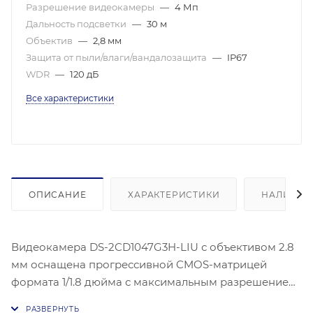
Разрешение видеокамеры
—
4 Мп
Дальность подсветки
—
30 м
Объектив
—
2,8 мм
Защита от пыли/влаги/вандалозащита
—
IP67
WDR
—
120 дБ
Все характеристики
ОПИСАНИЕ
ХАРАКТЕРИСТИКИ
НАЛИЧИЕ
Видеокамера DS-2CD1047G3H-LIU с объективом 2.8
мм оснащена прогрессивной CMOS-матрицей
формата 1/1.8 дюйма с максимальным разрешением
2560×1440 пикселей. Чувствительность камеры