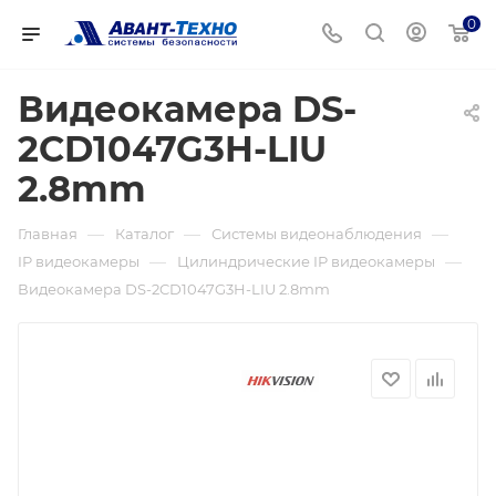
0
Видеокамера DS-
2CD1047G3H-LIU
2.8mm
—
—
—
Главная
Каталог
Системы видеонаблюдения
—
—
IP видеокамеры
Цилиндрические IP видеокамеры
Видеокамера DS-2CD1047G3H-LIU 2.8mm