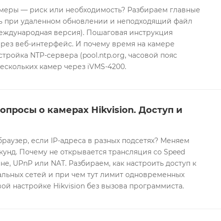
еры — риск или необходимость? Разбираем главные
ть при удаленном обновлении и неподходящий файл
международная версия). Пошаговая инструкция
рез веб-интерфейс. И почему время на камере
тройка NTP-сервера (pool.ntp.org, часовой пояс
ескольких камер через iVMS-4200.
опросы о камерах Hikvision. Доступ и
браузер, если IP-адреса в разных подсетях? Меняем
екунд. Почему не открывается трансляция со Speed
е, UPnP или NAT. Разбираем, как настроить доступ к
альных сетей и при чем тут лимит одновременных
ой настройке Hikvision без вызова программиста.