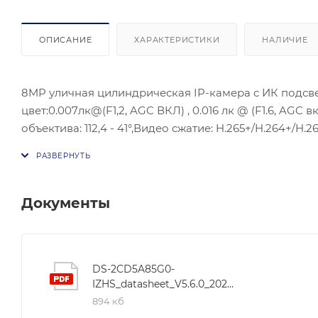
ОПИСАНИЕ
ХАРАКТЕРИСТИКИ
НАЛИЧИЕ
8MP уличная цилиндрическая IP-камера с ИК подсветк
цвет:0.007лк@(F1,2, AGC ВКЛ) , 0.016 лк @ (F1.6, AGC 
объектива: 112,4 - 41°,Видео сжатие: H.265+/H.264+/
ИК подсветка- до 50 м; Потребляема мощность: макс
SD/SDHC/SDXC слот; Клиент-HIK-Connect; Защита- IP67,
Документы
DS-2CD5A85G0-
IZHS_datasheet_V5.6.0_20220127
894 кб