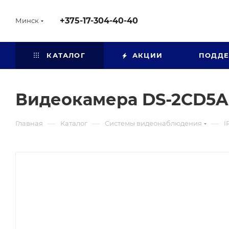
+375-17-304-40-40
Минск
КАТАЛОГ
АКЦИИ
ПОДД
Видеокамера DS-2CD5A
—
—
—
Главная
Каталог
Системы видеонаблюдения
I