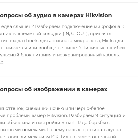
опросы об аудио в камерах Hikvision
он едва слышен? Разбираем подключение микрофона к
контакты клеммной колодки (IN, G, OUT), припаять
 тип входа (LineIn для активного микрофона, MicIn для
т, заикается или вообще не пишет? Типичные ошибки
ульсный блок питания и неэкранированный кабель.
е.
вопросы об изображении в камерах
ый оттенок, снежинки ночью или черно-белое
е проблемы камер Hikvision. Разбираем 9 ситуаций и
ки объектива и настройки Smart IR до борьбы с
гнитными помехами. Почему нельзя протирать купол
не завис ли механизм ICR. Гид по самостоятельной