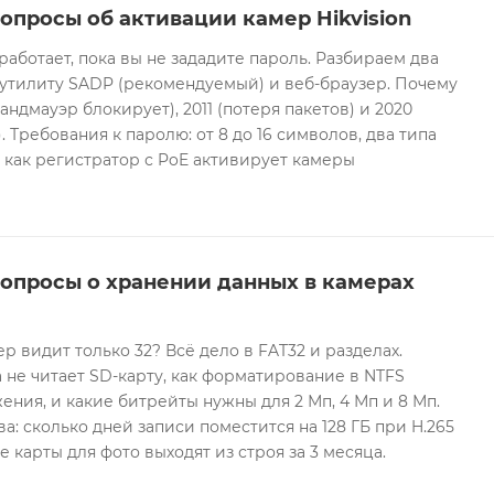
опросы об активации камер Hikvision
 работает, пока вы не зададите пароль. Разбираем два
 утилиту SADP (рекомендуемый) и веб-браузер. Почему
андмауэр блокирует), 2011 (потеря пакетов) и 2020
 Требования к паролю: от 8 до 16 символов, два типа
И как регистратор с PoE активирует камеры
вопросы о хранении данных в камерах
ер видит только 32? Всё дело в FAT32 и разделах.
 не читает SD-карту, как форматирование в NTFS
ния, и какие битрейты нужны для 2 Мп, 4 Мп и 8 Мп.
а: сколько дней записи поместится на 128 ГБ при H.265
е карты для фото выходят из строя за 3 месяца.