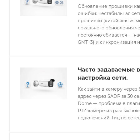
Обновление прошивки кам
ошибки: нестабильная се
прошивки (китайская vs 
локального обновления че
постоянно сбивается — нас
GMT+3) и синхронизация н
Часто задаваемые в
настройка сети.
Как зайти в камеру через 
адрес через SADP за 30 с
Dome — проблема в плагин
PTZ-камере из разных лок
подключений. Гид по сетев