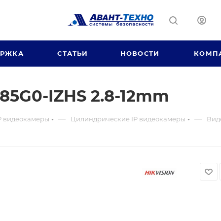
ЕРЖКА
СТАТЬИ
НОВОСТИ
КОМП
85G0-IZHS 2.8-12mm
—
—
P видеокамеры
Цилиндрические IP видеокамеры
Вид