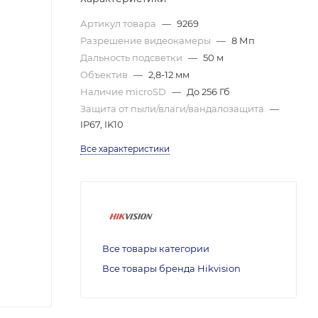
Артикул товара
—
9269
Разрешение видеокамеры
—
8 Мп
Дальность подсветки
—
50 м
Объектив
—
2,8-12 мм
Наличие microSD
—
До 256 Гб
Защита от пыли/влаги/вандалозащита
—
IP67, IK10
Все характеристики
Все товары категории
Все товары бренда Hikvision