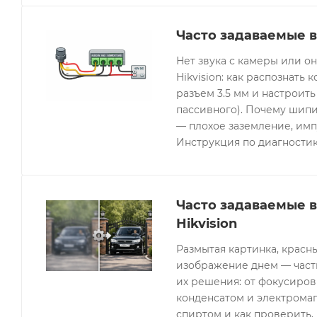
Часто задаваемые в
Нет звука с камеры или 
Hikvision: как распознать 
разъем 3.5 мм и настроить
пассивного). Почему шипи
— плохое заземление, имп
Инструкция по диагностик
Часто задаваемые 
Hikvision
Размытая картинка, красн
изображение днем — часты
их решения: от фокусиров
конденсатом и электрома
спиртом и как проверить, 