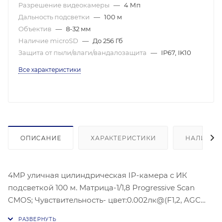
Разрешение видеокамеры
—
4 Мп
Дальность подсветки
—
100 м
Объектив
—
8-32 мм
Наличие microSD
—
До 256 Гб
Защита от пыли/влаги/вандалозащита
—
IP67, IK10
Все характеристики
ОПИСАНИЕ
ХАРАКТЕРИСТИКИ
НАЛИЧИЕ
4MP уличная цилиндрическая IP-камера с ИК
подсветкой 100 м. Матрица-1/1,8 Progressive Scan
CMOS; Чувствительность- цвет:0.002лк@(F1,2, AGC
ВКЛ) , 0.002 лк @ (F1.8, AGC вкл) 2560 × 1440 @30 к/с;