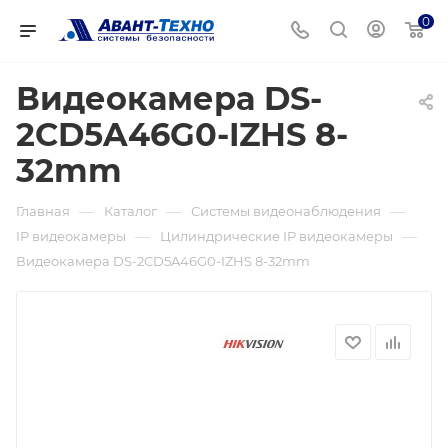
0
Видеокамера DS-
2CD5A46G0-IZHS 8-
32mm
—
—
—
Главная
Каталог
Системы видеонаблюдения
—
—
IP видеокамеры
Цилиндрические IP видеокамеры
Видеокамера DS-2CD5A46G0-IZHS 8-32mm